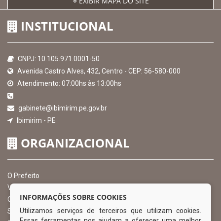
EXIBIR MAPA DO SITE
INSTITUCIONAL
CNPJ: 10.105.971.0001-50
Avenida Castro Alves, 432, Centro - CEP: 56-580-000
Atendimento: 07:00hs às 13:00hs
gabinete@ibimirim.pe.gov.br
Ibimirim - PE
ORGANIZACIONAL
O Prefeito
Vice Prefeito
INFORMAÇÕES SOBRE COOKIES
Ouvidoria Municipal
Utilizamos serviços de terceiros que utilizam cookies.
Serviço de Informação ao Cidadão – SIC
Essas ferramentas nos ajudam a oferecer uma melhor