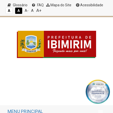
Glossário
FAQ
Mapa do Site
Acessibilidade
A+
A
A
A
A-
MENU PRINCIPAL