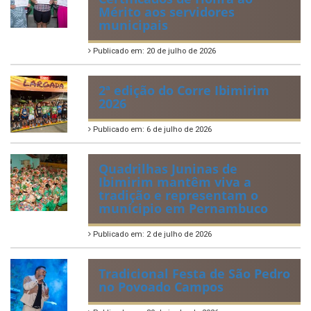
Mérito aos servidores
municipais
Publicado em: 20 de julho de 2026
2ª edição do Corre Ibimirim
2026
Publicado em: 6 de julho de 2026
Quadrilhas Juninas de
Ibimirim mantêm viva a
tradição e representam o
munícipio em Pernambuco
Publicado em: 2 de julho de 2026
Tradicional Festa de São Pedro
no Povoado Campos