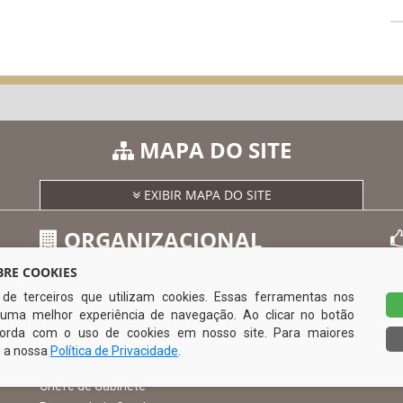
MAPA DO SITE
EXIBIR MAPA DO SITE
ORGANIZACIONAL
RE COOKIES
s de terceiros que utilizam cookies. Essas ferramentas nos
O Prefeito
uma melhor experiência de navegação. Ao clicar no botão
Vice Prefeito
0
ncorda com o uso de cookies em nosso site. Para maiores
Ouvidoria Municipal
e a nossa
Política de Privacidade
.
Serviço de Informação ao Cidadão – SIC
Chefe de Gabinete