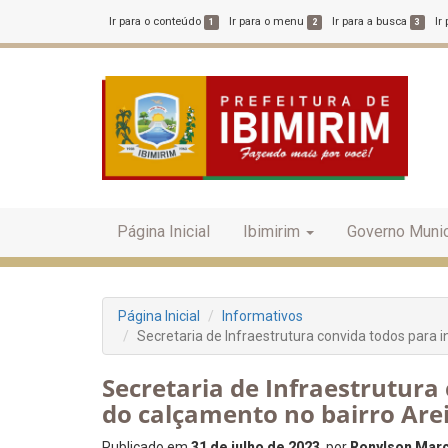
Ir para o conteúdo
Ir para o menu
Ir para a busca
Ir
1
2
3
Página Inicial
Ibimirim
Governo Munic
Página Inicial
Informativos
Secretaria de Infraestrutura convida todos para
Secretaria de Infraestrutur
do calçamento no bairro Are
Publicado em
31 de julho de 2023
, por
Ronylson Marce