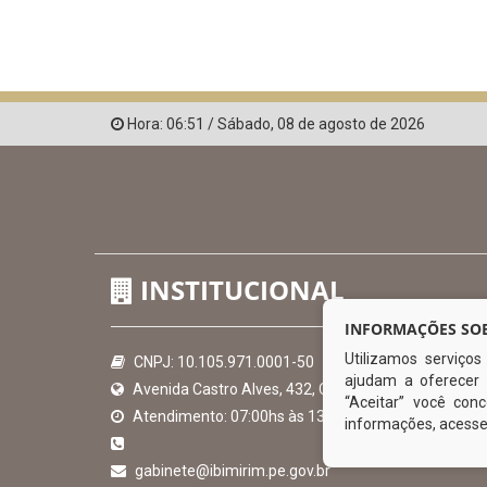
Hora:
06:51
/
Sábado
,
08 de agosto de 2026
INSTITUCIONAL
INFORMAÇÕES SOB
Utilizamos serviço
CNPJ: 10.105.971.0001-50
ajudam a oferecer 
Avenida Castro Alves, 432, Centro - CEP: 56-580-00
“Aceitar” você co
Atendimento: 07:00hs às 13:00hs
informações, acess
gabinete@ibimirim.pe.gov.br