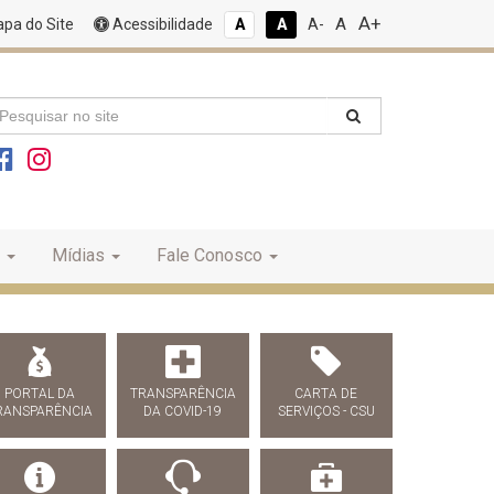
A+
A
pa do Site
Acessibilidade
A
A
A-
Mídias
Fale Conosco
PORTAL DA
TRANSPARÊNCIA
CARTA DE
RANSPARÊNCIA
DA COVID-19
SERVIÇOS - CSU