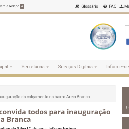
Glossário
FAQ
Ma
 para o rodapé
4
ipal
Secretarias
Serviços Digitais
Informe-se
 inauguração do calçamento no bairro Areia Branca
T
a convida todos para inauguração
ia Branca
lino da Silva
| Categoria:
Infraestrutura