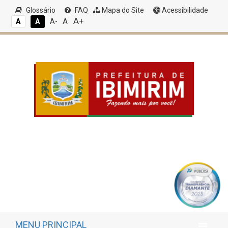
Glossário
FAQ
Mapa do Site
Acessibilidade
A+
A
A
A
A-
MENU PRINCIPAL