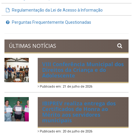
Demonstrativos Fiscais
Planejamento Orçamentário
Prestação de Contas
Acervo de Leis
Lei Orgânica Municipal
Regulamentação da Lei de Acesso à Informação
Perguntas Frequentemente Questionadas
ÚLTIMAS NOTÍCIAS
VIII Conferência Municipal dos
Direitos da Criança e do
Adolescente