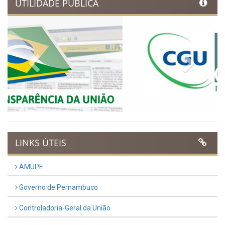
Ibimirim inicia contagem
regressiva para o Dia
Municipal do Evangélico 2026
Publicado em: 9 de março de 2026
VER TODAS NOTÍCIAS
UTILIDADE PÚBLICA
Previous
Next