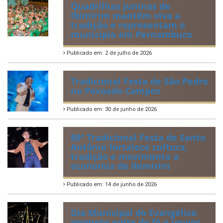
Quadrilhas Juninas de
Ibimirim mantêm viva a
tradição e representam o
munícipio em Pernambuco
Publicado em: 2 de julho de 2026
Tradicional Festa de São Pedro
no Povoado Campos
Publicado em: 30 de junho de 2026
88ª Tradicional Festa de Santo
Antônio fortalece cultura,
tradição e movimenta a
economia de Ibimirim
Publicado em: 14 de junho de 2026
Dia Municipal do Evangélico
promete noite de fé e louvor