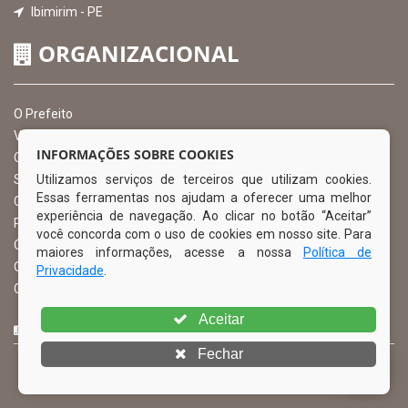
Ibimirim - PE
ORGANIZACIONAL
O Prefeito
Vice Prefeito
INFORMAÇÕES SOBRE COOKIES
Ouvidoria Municipal
Utilizamos serviços de terceiros que utilizam cookies.
Serviço de Informação ao Cidadão – SIC
Essas ferramentas nos ajudam a oferecer uma melhor
Chefe de Gabinete
experiência de navegação. Ao clicar no botão “Aceitar”
Procuradoria Geral
você concorda com o uso de cookies em nosso site. Para
Órgão de Controle Interno
maiores informações, acesse a nossa
Política de
Organograma
Privacidade
.
Comissão Permanente de Licitação – CPL
Aceitar
CURTA NOSSA FAN PAGE
Fechar