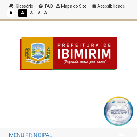
Glossário
FAQ
Mapa do Site
Acessibilidade
A+
A
A
A
A-
MENU PRINCIPAL