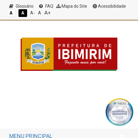
Glossário
FAQ
Mapa do Site
Acessibilidade
A+
A
A
A
A-
MENU PRINCIPAL