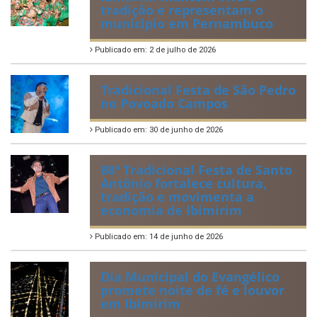
tradição e representam o
munícipio em Pernambuco
Publicado em: 2 de julho de 2026
Tradicional Festa de São Pedro
no Povoado Campos
Publicado em: 30 de junho de 2026
88ª Tradicional Festa de Santo
Antônio fortalece cultura,
tradição e movimenta a
economia de Ibimirim
Publicado em: 14 de junho de 2026
Dia Municipal do Evangélico
promete noite de fé e louvor
em Ibimirim