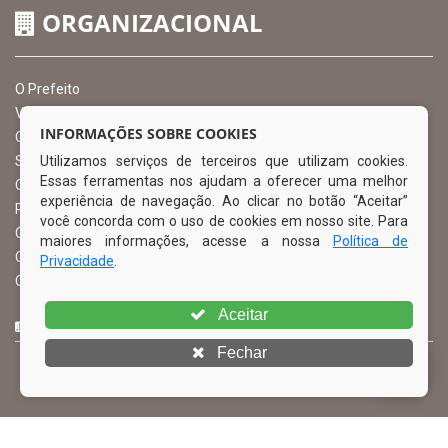
ORGANIZACIONAL
O Prefeito
Vice Prefeito
INFORMAÇÕES SOBRE COOKIES
Ouvidoria Municipal
Utilizamos serviços de terceiros que utilizam cookies.
Serviço de Informação ao Cidadão – SIC
Essas ferramentas nos ajudam a oferecer uma melhor
Chefe de Gabinete
experiência de navegação. Ao clicar no botão “Aceitar”
Procuradoria Geral
você concorda com o uso de cookies em nosso site. Para
Órgão de Controle Interno
maiores informações, acesse a nossa
Política de
Organograma
Privacidade
.
Comissão Permanente de Licitação – CPL
Aceitar
CURTA NOSSA FAN PAGE
Fechar