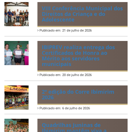
VIII Conferência Municipal dos
Direitos da Criança e do
Adolescente
Publicado em: 21 de julho de 2026
IBIPREV realiza entrega dos
Certificados de Honra ao
Mérito aos servidores
municipais
Publicado em: 20 de julho de 2026
2ª edição do Corre Ibimirim
2026
Publicado em: 6 de julho de 2026
Quadrilhas Juninas de
Ibimirim mantêm viva a