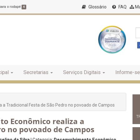
Glossário
FAQ
Ma
 para o rodapé
4
ipal
Secretarias
Serviços Digitais
Informe-se
a a Tradicional Festa de São Pedro no povoado de Campos
T
to Econômico realiza a
dro no povoado de Campos
elino da Silva
| Categoria:
Desenvolvimento Econômico