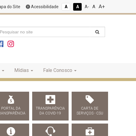
A+
A
pa do Site
Acessibilidade
A
A
A-
Mídias
Fale Conosco
PORTAL DA
TRANSPARÊNCIA
CARTA DE
RANSPARÊNCIA
DA COVID-19
SERVIÇOS - CSU