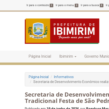
Ir para o conteúdo
Ir para o menu
Ir para a busca
Ir
1
2
3
Página Inicial
Ibimirim
Governo Munic
Página Inicial
Informativos
Secretaria de Desenvolvimento Econômico realiz
Secretaria de Desenvolvimen
Tradicional Festa de São Pe
Publicado em
19 de junho de 2024
, por
Ronylson Marc