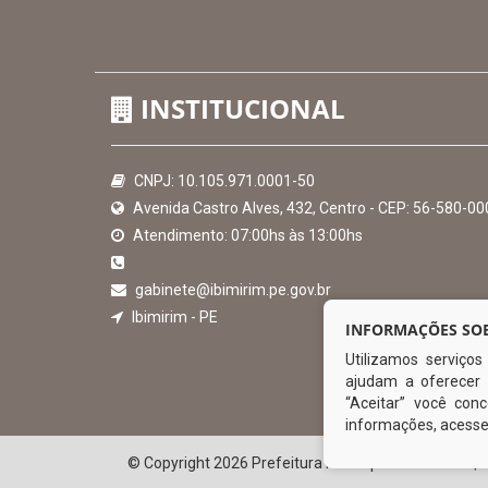
Hora:
19:04
/
Quinta-Feira
,
06 de agosto de 2026
INSTITUCIONAL
INFORMAÇÕES SOB
Utilizamos serviço
CNPJ: 10.105.971.0001-50
ajudam a oferecer 
Avenida Castro Alves, 432, Centro - CEP: 56-580-00
“Aceitar” você co
Atendimento: 07:00hs às 13:00hs
informações, acess
gabinete@ibimirim.pe.gov.br