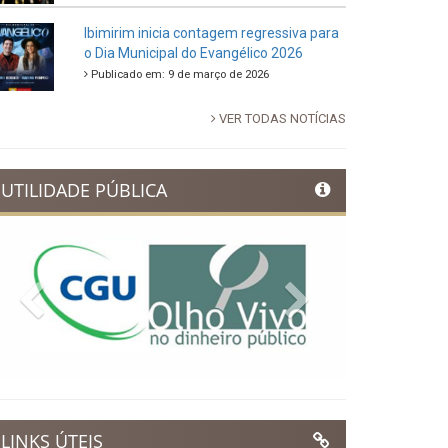
88ª Tradicional Festa de Santo Antônio
fortalece cultura, tradição e movimenta a
economia de Ibimirim
Publicado em: 14 de junho de 2026
Dia Municipal do Evangélico promete
noite de fé e louvor em Ibimirim
Publicado em: 17 de março de 2026
Ibimirim inicia contagem regressiva para
o Dia Municipal do Evangélico 2026
Publicado em: 9 de março de 2026
VER TODAS NOTÍCIAS
UTILIDADE PÚBLICA