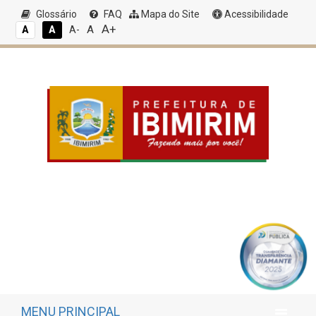
Glossário
FAQ
Mapa do Site
Acessibilidade
A+
A
A
A
A-
MENU PRINCIPAL