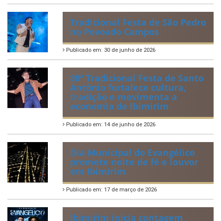
Tradicional Festa de São Pedro
no Povoado Campos
Publicado em: 30 de junho de 2026
88ª Tradicional Festa de Santo
Antônio fortalece cultura,
tradição e movimenta a
economia de Ibimirim
Publicado em: 14 de junho de 2026
Dia Municipal do Evangélico
promete noite de fé e louvor
em Ibimirim
Publicado em: 17 de março de 2026
Ibimirim inicia contagem