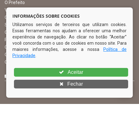
O Prefeito
Vice Prefeito
INFORMAÇÕES SOBRE COOKIES
Ouvidoria Municipal
Utilizamos serviços de terceiros que utilizam cookies.
Serviço de Informação ao Cidadão – SIC
Essas ferramentas nos ajudam a oferecer uma melhor
Chefe de Gabinete
experiência de navegação. Ao clicar no botão “Aceitar”
Procuradoria Geral
você concorda com o uso de cookies em nosso site. Para
Órgão de Controle Interno
maiores informações, acesse a nossa
Política de
Organograma
Privacidade
.
Comissão Permanente de Licitação – CPL
Aceitar
CURTA NOSSA FAN PAGE
Fechar