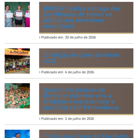
IBIPREV realiza entrega dos
Certificados de Honra ao
Mérito aos servidores
municipais
Publicado em: 20 de julho de 2026
2ª edição do Corre Ibimirim
2026
Publicado em: 6 de julho de 2026
Quadrilhas Juninas de
Ibimirim mantêm viva a
tradição e representam o
munícipio em Pernambuco
Publicado em: 2 de julho de 2026
Tradicional Festa de São Pedro