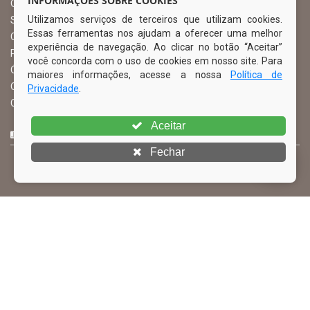
INFORMAÇÕES SOBRE COOKIES
Ouvidoria Municipal
Utilizamos serviços de terceiros que utilizam cookies.
Serviço de Informação ao Cidadão – SIC
Essas ferramentas nos ajudam a oferecer uma melhor
Chefe de Gabinete
experiência de navegação. Ao clicar no botão “Aceitar”
Procuradoria Geral
você concorda com o uso de cookies em nosso site. Para
Órgão de Controle Interno
maiores informações, acesse a nossa
Política de
Organograma
Privacidade
.
Comissão Permanente de Licitação – CPL
Aceitar
CURTA NOSSA FAN PAGE
Fechar
© Copyright 2026 Prefeitura Municipal de Ibimirim | Todos os