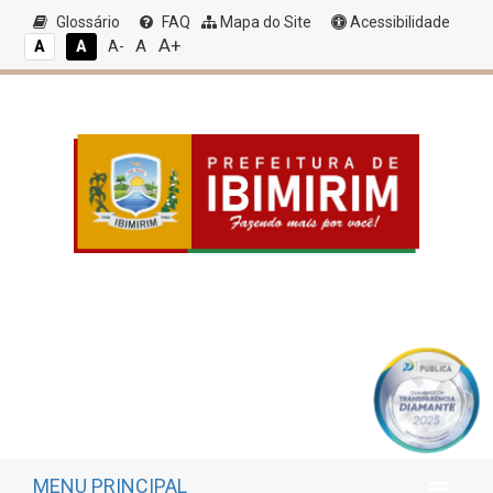
Glossário
FAQ
Mapa do Site
Acessibilidade
A+
A
A
A
A-
MENU PRINCIPAL