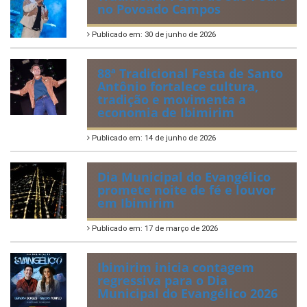
no Povoado Campos
Publicado em: 30 de junho de 2026
88ª Tradicional Festa de Santo
Antônio fortalece cultura,
tradição e movimenta a
economia de Ibimirim
Publicado em: 14 de junho de 2026
Dia Municipal do Evangélico
promete noite de fé e louvor
em Ibimirim
Publicado em: 17 de março de 2026
Ibimirim inicia contagem
regressiva para o Dia
Municipal do Evangélico 2026