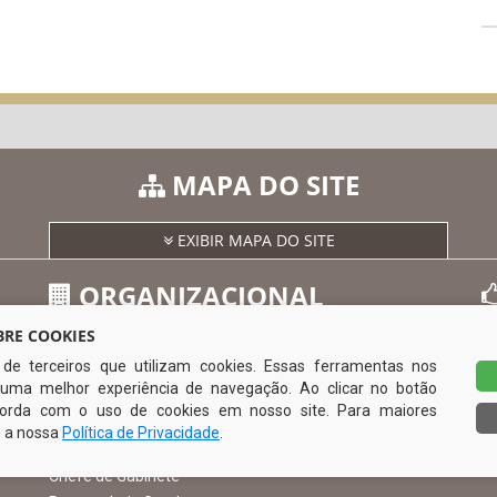
MAPA DO SITE
EXIBIR MAPA DO SITE
ORGANIZACIONAL
RE COOKIES
s de terceiros que utilizam cookies. Essas ferramentas nos
O Prefeito
uma melhor experiência de navegação. Ao clicar no botão
Vice Prefeito
0
ncorda com o uso de cookies em nosso site. Para maiores
Ouvidoria Municipal
e a nossa
Política de Privacidade
.
Serviço de Informação ao Cidadão – SIC
Chefe de Gabinete