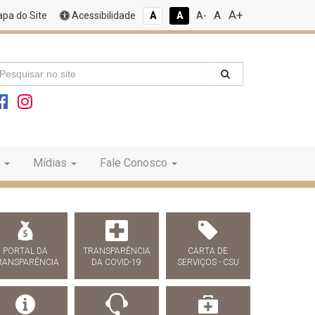
A+
A
pa do Site
Acessibilidade
A
A
A-
Mídias
Fale Conosco
PORTAL DA
TRANSPARÊNCIA
CARTA DE
RANSPARÊNCIA
DA COVID-19
SERVIÇOS - CSU