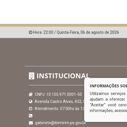
Hora:
22:00
/
Quinta-Feira
,
06 de agosto de 2026
INSTITUCIONAL
INFORMAÇÕES SOB
Utilizamos serviço
CNPJ: 10.105.971.0001-50
ajudam a oferecer 
Avenida Castro Alves, 432, Centro - CEP: 56-580-00
“Aceitar” você co
Atendimento: 07:00hs às 13:00hs
informações, acess
gabinete@ibimirim.pe.gov.br