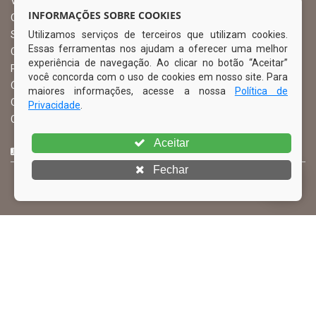
Vice Prefeito
INFORMAÇÕES SOBRE COOKIES
Ouvidoria Municipal
Utilizamos serviços de terceiros que utilizam cookies.
Serviço de Informação ao Cidadão – SIC
Essas ferramentas nos ajudam a oferecer uma melhor
Chefe de Gabinete
experiência de navegação. Ao clicar no botão “Aceitar”
Procuradoria Geral
você concorda com o uso de cookies em nosso site. Para
Órgão de Controle Interno
maiores informações, acesse a nossa
Política de
Organograma
Privacidade
.
Comissão Permanente de Licitação – CPL
Aceitar
CURTA NOSSA FAN PAGE
Fechar