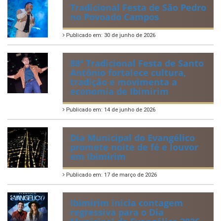
Tradicional Festa de São Pedro
no Povoado Campos
Publicado em: 30 de junho de 2026
88ª Tradicional Festa de Santo
Antônio fortalece cultura,
tradição e movimenta a
economia de Ibimirim
Publicado em: 14 de junho de 2026
Dia Municipal do Evangélico
promete noite de fé e louvor
em Ibimirim
Publicado em: 17 de março de 2026
Ibimirim inicia contagem
regressiva para o Dia