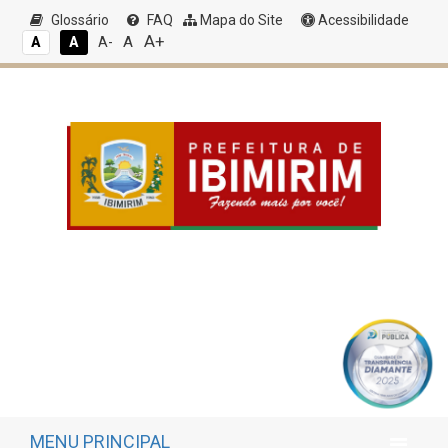
Glossário
FAQ
Mapa do Site
Acessibilidade
A+
A
A
A
A-
MENU PRINCIPAL