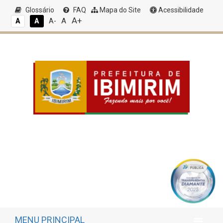
Glossário
FAQ
Mapa do Site
Acessibilidade
A+
A
A
A
A-
MENU PRINCIPAL