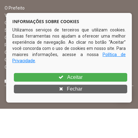
O Prefeito
Vice Prefeito
INFORMAÇÕES SOBRE COOKIES
Ouvidoria Municipal
Utilizamos serviços de terceiros que utilizam cookies.
Serviço de Informação ao Cidadão – SIC
Essas ferramentas nos ajudam a oferecer uma melhor
Chefe de Gabinete
experiência de navegação. Ao clicar no botão “Aceitar”
Procuradoria Geral
você concorda com o uso de cookies em nosso site. Para
Órgão de Controle Interno
maiores informações, acesse a nossa
Política de
Organograma
Privacidade
.
Comissão Permanente de Licitação – CPL
Aceitar
CURTA NOSSA FAN PAGE
Fechar