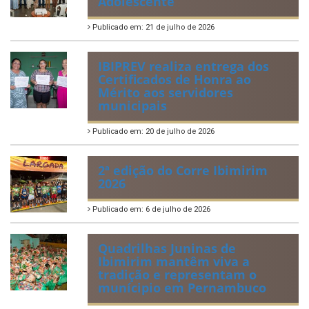
Adolescente
Publicado em: 21 de julho de 2026
IBIPREV realiza entrega dos
Certificados de Honra ao
Mérito aos servidores
municipais
Publicado em: 20 de julho de 2026
2ª edição do Corre Ibimirim
2026
Publicado em: 6 de julho de 2026
Quadrilhas Juninas de
Ibimirim mantêm viva a
tradição e representam o
munícipio em Pernambuco