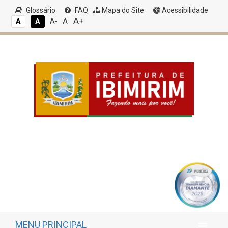
Glossário
FAQ
Mapa do Site
Acessibilidade
A+
A
A
A
A-
MENU PRINCIPAL