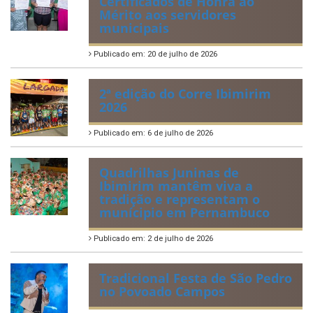
Certificados de Honra ao
Mérito aos servidores
municipais
Publicado em: 20 de julho de 2026
2ª edição do Corre Ibimirim
2026
Publicado em: 6 de julho de 2026
Quadrilhas Juninas de
Ibimirim mantêm viva a
tradição e representam o
munícipio em Pernambuco
Publicado em: 2 de julho de 2026
Tradicional Festa de São Pedro
no Povoado Campos