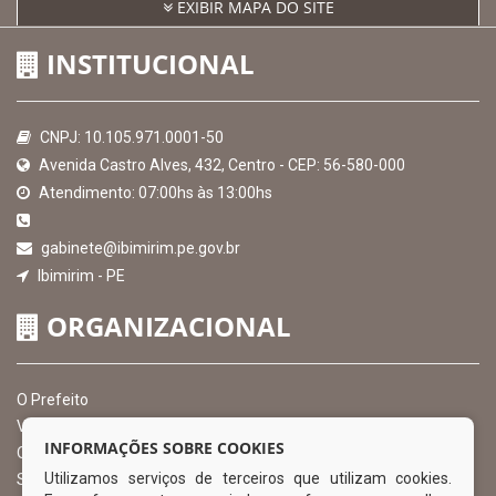
EXIBIR MAPA DO SITE
INSTITUCIONAL
CNPJ: 10.105.971.0001-50
Avenida Castro Alves, 432, Centro - CEP: 56-580-000
Atendimento: 07:00hs às 13:00hs
gabinete@ibimirim.pe.gov.br
Ibimirim - PE
ORGANIZACIONAL
O Prefeito
Vice Prefeito
INFORMAÇÕES SOBRE COOKIES
Ouvidoria Municipal
Utilizamos serviços de terceiros que utilizam cookies.
Serviço de Informação ao Cidadão – SIC