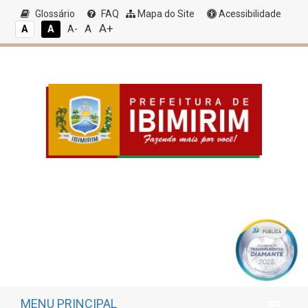
Glossário
FAQ
Mapa do Site
Acessibilidade
A+
A
A
A
A-
MENU PRINCIPAL