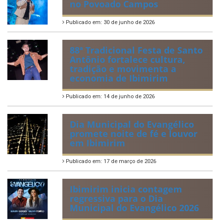
no Povoado Campos
Publicado em: 30 de junho de 2026
88ª Tradicional Festa de Santo
Antônio fortalece cultura,
tradição e movimenta a
economia de Ibimirim
Publicado em: 14 de junho de 2026
Dia Municipal do Evangélico
promete noite de fé e louvor
em Ibimirim
Publicado em: 17 de março de 2026
Ibimirim inicia contagem
regressiva para o Dia
Municipal do Evangélico 2026