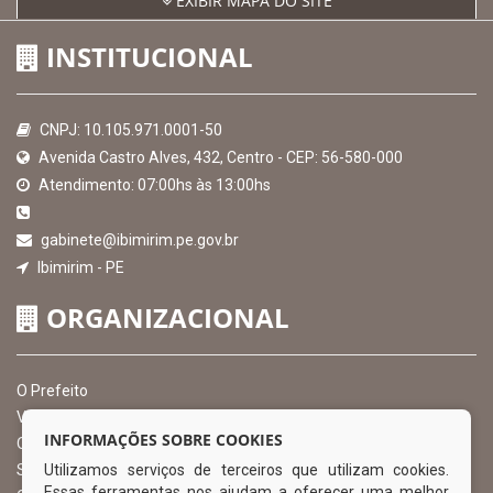
EXIBIR MAPA DO SITE
INSTITUCIONAL
CNPJ: 10.105.971.0001-50
Avenida Castro Alves, 432, Centro - CEP: 56-580-000
Atendimento: 07:00hs às 13:00hs
gabinete@ibimirim.pe.gov.br
Ibimirim - PE
ORGANIZACIONAL
O Prefeito
Vice Prefeito
INFORMAÇÕES SOBRE COOKIES
Ouvidoria Municipal
Utilizamos serviços de terceiros que utilizam cookies.
Serviço de Informação ao Cidadão – SIC
Essas ferramentas nos ajudam a oferecer uma melhor