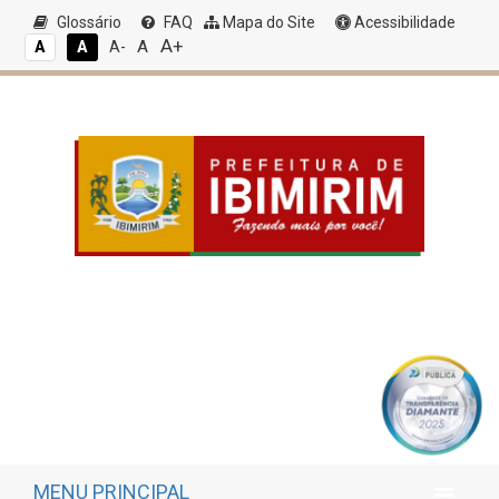
Glossário
FAQ
Mapa do Site
Acessibilidade
A+
A
A
A
A-
MENU PRINCIPAL