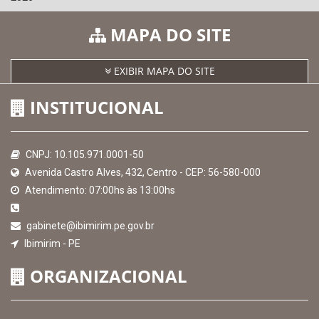
SICONFI - Tesouro Nacional
Consultar Convênios
Receber Informações sobre novos Repasses
Hora:
12:10
/
Domingo
,
09 de agosto de
2026
MAPA DO SITE
EXIBIR MAPA DO SITE
INSTITUCIONAL
CNPJ: 10.105.971.0001-50
Avenida Castro Alves, 432, Centro - CEP: 56-580-000