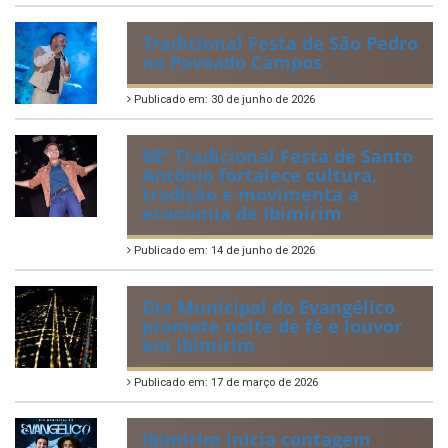
Publicado em: 6 de julho de 2026
Quadrilhas Juninas de
Ibimirim mantêm viva a
tradição e representam o
munícipio em Pernambuco
Publicado em: 2 de julho de 2026
Tradicional Festa de São Pedro
no Povoado Campos
Publicado em: 30 de junho de 2026
88ª Tradicional Festa de Santo
Antônio fortalece cultura,
tradição e movimenta a
economia de Ibimirim
Publicado em: 14 de junho de 2026