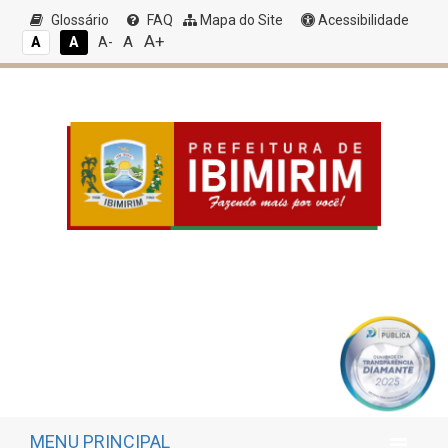
Glossário
FAQ
Mapa do Site
Acessibilidade
A+
A
A
A
A-
MENU PRINCIPAL