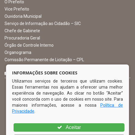
Atendimento: 07:00hs às 13:00hs
gabinete@ibimirim.pe.gov.br
Ibimirim - PE
ORGANIZACIONAL
O Prefeito
Vice Prefeito
INFORMAÇÕES SOBRE COOKIES
Ouvidoria Municipal
Utilizamos serviços de terceiros que utilizam cookies.
Serviço de Informação ao Cidadão – SIC
Essas ferramentas nos ajudam a oferecer uma melhor
Chefe de Gabinete
experiência de navegação. Ao clicar no botão “Aceitar”
Procuradoria Geral
você concorda com o uso de cookies em nosso site. Para
Órgão de Controle Interno
maiores informações, acesse a nossa
Política de
Organograma
Privacidade
.
Comissão Permanente de Licitação – CPL
Aceitar
CURTA NOSSA FAN PAGE