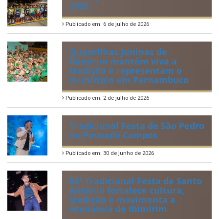
2026
Publicado em: 6 de julho de 2026
Quadrilhas Juninas de
Ibimirim mantêm viva a
tradição e representam o
munícipio em Pernambuco
Publicado em: 2 de julho de 2026
Tradicional Festa de São Pedro
no Povoado Campos
Publicado em: 30 de junho de 2026
88ª Tradicional Festa de Santo
Antônio fortalece cultura,
tradição e movimenta a
economia de Ibimirim