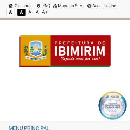
Glossário
FAQ
Mapa do Site
Acessibilidade
A+
A
A
A
A-
MENU PRINCIPAL