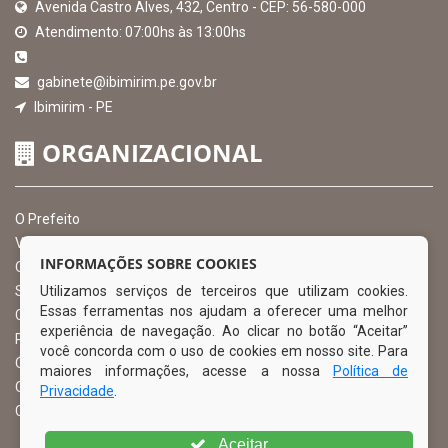
Avenida Castro Alves, 432, Centro - CEP: 56-580-000
Atendimento: 07:00hs às 13:00hs
gabinete@ibimirim.pe.gov.br
Ibimirim - PE
ORGANIZACIONAL
O Prefeito
Vice Prefeito
INFORMAÇÕES SOBRE COOKIES
Ouvidoria Municipal
Utilizamos serviços de terceiros que utilizam cookies.
Serviço de Informação ao Cidadão – SIC
Essas ferramentas nos ajudam a oferecer uma melhor
Chefe de Gabinete
experiência de navegação. Ao clicar no botão “Aceitar”
Procuradoria Geral
você concorda com o uso de cookies em nosso site. Para
Órgão de Controle Interno
maiores informações, acesse a nossa
Política de
Organograma
Privacidade
.
Comissão Permanente de Licitação – CPL
Aceitar