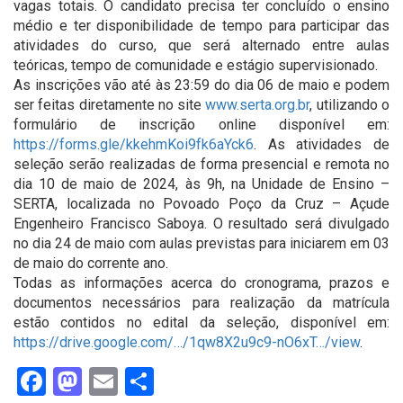
vagas totais. O candidato precisa ter concluído o ensino
médio e ter disponibilidade de tempo para participar das
atividades do curso, que será alternado entre aulas
teóricas, tempo de comunidade e estágio supervisionado.
As inscrições vão até às 23:59 do dia 06 de maio e podem
ser feitas diretamente no site
www.serta.org.br
, utilizando o
formulário de inscrição online disponível em:
https://forms.gle/kkehmKoi9fk6aYck6
. As atividades de
seleção serão realizadas de forma presencial e remota no
dia 10 de maio de 2024, às 9h, na Unidade de Ensino –
SERTA, localizada no Povoado Poço da Cruz – Açude
Engenheiro Francisco Saboya. O resultado será divulgado
no dia 24 de maio com aulas previstas para iniciarem em 03
de maio do corrente ano.
Todas as informações acerca do cronograma, prazos e
documentos necessários para realização da matrícula
estão contidos no edital da seleção, disponível em:
https://drive.google.com/…/1qw8X2u9c9-nO6xT…/view
.
Facebook
Mastodon
Email
Share