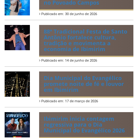
no Povoado Campos
Publicado em: 30 de junho de 2026
88ª Tradicional Festa de Santo
Antônio fortalece cultura,
tradição e movimenta a
economia de Ibimirim
Publicado em: 14 de junho de 2026
Dia Municipal do Evangélico
promete noite de fé e louvor
em Ibimirim
Publicado em: 17 de março de 2026
Ibimirim inicia contagem
regressiva para o Dia
Municipal do Evangélico 2026