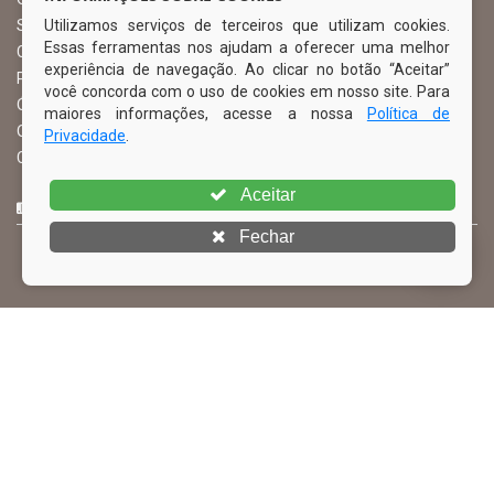
Utilizamos serviços de terceiros que utilizam cookies.
Serviço de Informação ao Cidadão – SIC
Essas ferramentas nos ajudam a oferecer uma melhor
Chefe de Gabinete
experiência de navegação. Ao clicar no botão “Aceitar”
Procuradoria Geral
você concorda com o uso de cookies em nosso site. Para
Órgão de Controle Interno
maiores informações, acesse a nossa
Política de
Organograma
Privacidade
.
Comissão Permanente de Licitação – CPL
Aceitar
CURTA NOSSA FAN PAGE
Fechar
© Copyright 2026 Prefeitura Municipal de Ibimirim | Todos os
direitos reservados