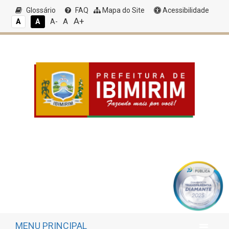
Glossário
FAQ
Mapa do Site
Acessibilidade
A+
A
A
A
A-
MENU PRINCIPAL