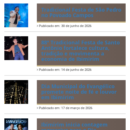
Tradicional Festa de São Pedro
no Povoado Campos
Publicado em: 30 de junho de 2026
88ª Tradicional Festa de Santo
Antônio fortalece cultura,
tradição e movimenta a
economia de Ibimirim
Publicado em: 14 de junho de 2026
Dia Municipal do Evangélico
promete noite de fé e louvor
em Ibimirim
Publicado em: 17 de março de 2026
Ibimirim inicia contagem
regressiva para o Dia