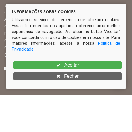
Vice Prefeito
INFORMAÇÕES SOBRE COOKIES
Ouvidoria Municipal
Utilizamos serviços de terceiros que utilizam cookies.
Serviço de Informação ao Cidadão – SIC
Essas ferramentas nos ajudam a oferecer uma melhor
Chefe de Gabinete
experiência de navegação. Ao clicar no botão “Aceitar”
Procuradoria Geral
você concorda com o uso de cookies em nosso site. Para
Órgão de Controle Interno
maiores informações, acesse a nossa
Política de
Organograma
Privacidade
.
Comissão Permanente de Licitação – CPL
Aceitar
CURTA NOSSA FAN PAGE
Fechar