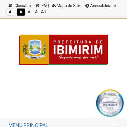
Glossário
FAQ
Mapa do Site
Acessibilidade
A+
A
A
A
A-
MENU PRINCIPAL