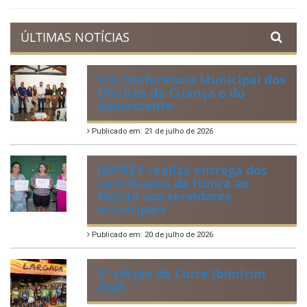
ÚLTIMAS NOTÍCIAS
VIII Conferência Municipal dos
Direitos da Criança e do
Adolescente
Publicado em: 21 de julho de 2026
IBIPREV realiza entrega dos
Certificados de Honra ao
Mérito aos servidores
municipais
Publicado em: 20 de julho de 2026
2ª edição do Corre Ibimirim
2026