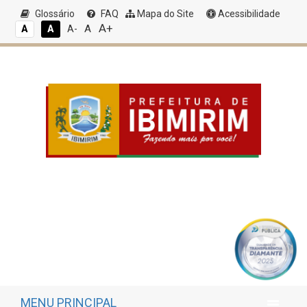
Glossário
FAQ
Mapa do Site
Acessibilidade
A+
A
A
A
A-
MENU PRINCIPAL