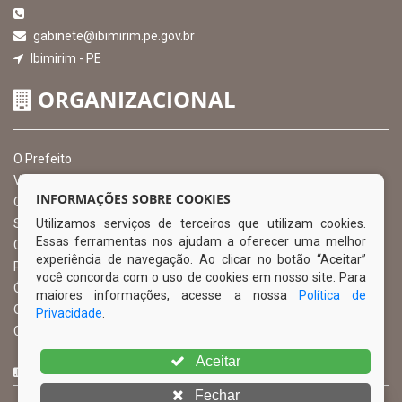
gabinete@ibimirim.pe.gov.br
Ibimirim - PE
ORGANIZACIONAL
O Prefeito
Vice Prefeito
INFORMAÇÕES SOBRE COOKIES
Ouvidoria Municipal
Utilizamos serviços de terceiros que utilizam cookies.
Serviço de Informação ao Cidadão – SIC
Essas ferramentas nos ajudam a oferecer uma melhor
Chefe de Gabinete
experiência de navegação. Ao clicar no botão “Aceitar”
Procuradoria Geral
você concorda com o uso de cookies em nosso site. Para
Órgão de Controle Interno
maiores informações, acesse a nossa
Política de
Organograma
Privacidade
.
Comissão Permanente de Licitação – CPL
Aceitar
CURTA NOSSA FAN PAGE
Fechar