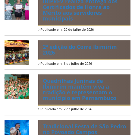
IBIPREV realiza entrega dos
Certificados de Honra ao
Mérito aos servidores
municipais
Publicado em: 20 de julho de 2026
2ª edição do Corre Ibimirim
2026
Publicado em: 6 de julho de 2026
Quadrilhas Juninas de
Ibimirim mantêm viva a
tradição e representam o
munícipio em Pernambuco
Publicado em: 2 de julho de 2026
Tradicional Festa de São Pedro
no Povoado Campos