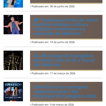
Publicado em: 30 de junho de 2026
88ª Tradicional Festa de Santo
Antônio fortalece cultura,
tradição e movimenta a
economia de Ibimirim
Publicado em: 14 de junho de 2026
Dia Municipal do Evangélico
promete noite de fé e louvor
em Ibimirim
Publicado em: 17 de março de 2026
Ibimirim inicia contagem
regressiva para o Dia
Municipal do Evangélico 2026
Publicado em: 9 de março de 2026