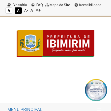
Glossário
FAQ
Mapa do Site
Acessibilidade
A+
A
A
A
A-
MENU PRINCIPAL