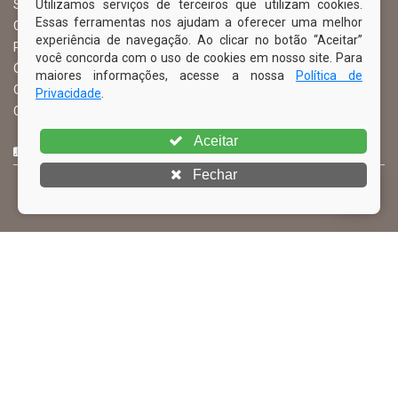
Utilizamos serviços de terceiros que utilizam cookies.
Serviço de Informação ao Cidadão – SIC
Essas ferramentas nos ajudam a oferecer uma melhor
Chefe de Gabinete
experiência de navegação. Ao clicar no botão “Aceitar”
Procuradoria Geral
você concorda com o uso de cookies em nosso site. Para
Órgão de Controle Interno
maiores informações, acesse a nossa
Política de
Organograma
Privacidade
.
Comissão Permanente de Licitação – CPL
Aceitar
CURTA NOSSA FAN PAGE
Fechar
© Copyright 2026 Prefeitura Municipal de Ibimirim | Todos os
direitos reservados