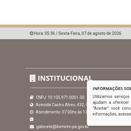
Hora:
05:36
/
Sexta-Feira
,
07 de agosto de 2026
INSTITUCIONAL
INFORMAÇÕES SOB
Utilizamos serviço
CNPJ: 10.105.971.0001-50
ajudam a oferecer 
Avenida Castro Alves, 432, Centro - CEP: 56-580-00
“Aceitar” você co
Atendimento: 07:00hs às 13:00hs
informações, acess
gabinete@ibimirim.pe.gov.br