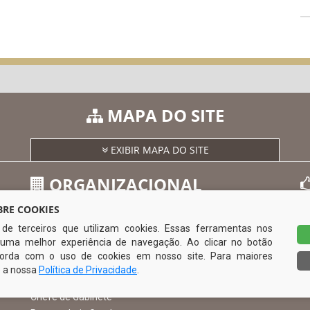
MAPA DO SITE
EXIBIR MAPA DO SITE
ORGANIZACIONAL
RE COOKIES
s de terceiros que utilizam cookies. Essas ferramentas nos
O Prefeito
uma melhor experiência de navegação. Ao clicar no botão
Vice Prefeito
0
ncorda com o uso de cookies em nosso site. Para maiores
Ouvidoria Municipal
e a nossa
Política de Privacidade
.
Serviço de Informação ao Cidadão – SIC
Chefe de Gabinete