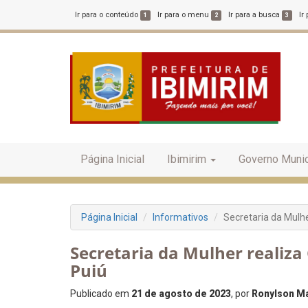
Ir para o conteúdo
Ir para o menu
Ir para a busca
Ir
1
2
3
Página Inicial
Ibimirim
Governo Munic
Página Inicial
Informativos
Secretaria da Mulh
Secretaria da Mulher realiz
Puiú
Publicado em
21 de agosto de 2023
, por
Ronylson Ma