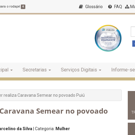
Glossário
FAQ
Ma
 para o rodapé
4
ipal
Secretarias
Serviços Digitais
Informe-se
er realiza Caravana Semear no povoado Puiú
a Caravana Semear no povoado
T
rcelino da Silva
| Categoria:
Mulher