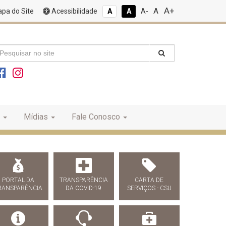
A+
A
pa do Site
Acessibilidade
A
A
A-
Mídias
Fale Conosco
PORTAL DA
TRANSPARÊNCIA
CARTA DE
RANSPARÊNCIA
DA COVID-19
SERVIÇOS - CSU