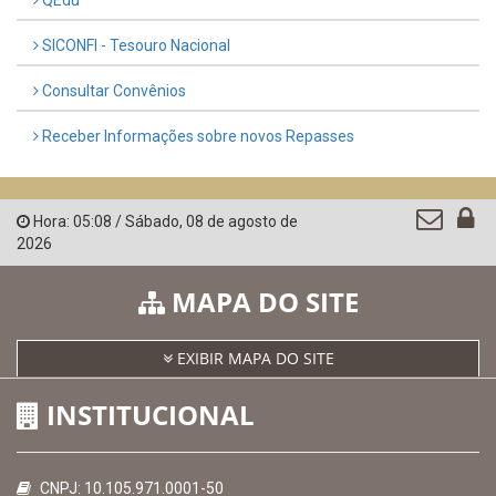
AMUPE
Governo de Pernambuco
Controladoria-Geral da União
Confederação Nacional de Municípios - CNM
QEdu
SICONFI - Tesouro Nacional
Consultar Convênios
Receber Informações sobre novos Repasses
Hora:
05:08
/
Sábado
,
08 de agosto de
2026