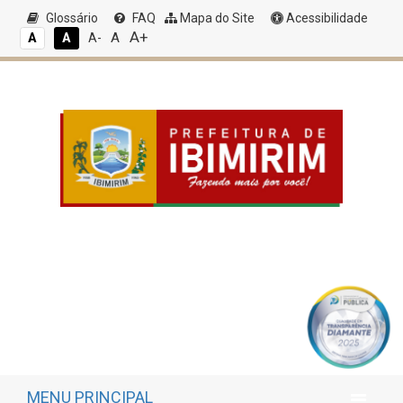
Glossário
FAQ
Mapa do Site
Acessibilidade
A+
A
A
A
A-
MENU PRINCIPAL