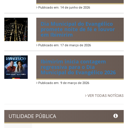
Tradicional Festa de São Pedro
no Povoado Campos
Publicado em: 30 de junho de 2026
88ª Tradicional Festa de Santo
Antônio fortalece cultura,
tradição e movimenta a
economia de Ibimirim
Publicado em: 14 de junho de 2026
Dia Municipal do Evangélico
promete noite de fé e louvor
em Ibimirim
Publicado em: 17 de março de 2026
Ibimirim inicia contagem
regressiva para o Dia
Municipal do Evangélico 2026