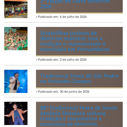
IBIPREV realiza entrega dos
Certificados de Honra ao
Mérito aos servidores
municipais
Publicado em: 20 de julho de 2026
2ª edição do Corre Ibimirim
2026
Publicado em: 6 de julho de 2026
Quadrilhas Juninas de
Ibimirim mantêm viva a
tradição e representam o
munícipio em Pernambuco
Publicado em: 2 de julho de 2026