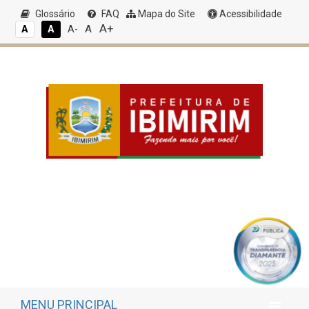
Glossário
FAQ
Mapa do Site
Acessibilidade
A+
A
A
A
A-
MENU PRINCIPAL