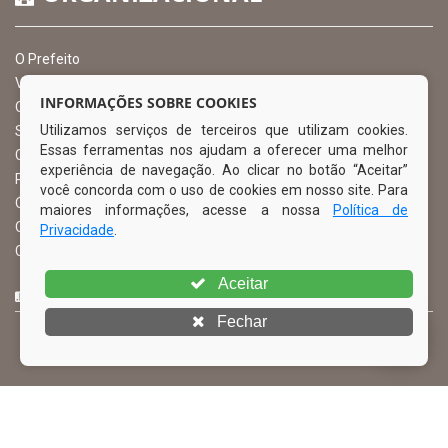
O Prefeito
Vice Prefeito
INFORMAÇÕES SOBRE COOKIES
Ouvidoria Municipal
Utilizamos serviços de terceiros que utilizam cookies.
Serviço de Informação ao Cidadão – SIC
Essas ferramentas nos ajudam a oferecer uma melhor
Chefe de Gabinete
experiência de navegação. Ao clicar no botão “Aceitar”
Procuradoria Geral
você concorda com o uso de cookies em nosso site. Para
Órgão de Controle Interno
maiores informações, acesse a nossa
Política de
Organograma
Privacidade
.
Comissão Permanente de Licitação – CPL
Aceitar
CURTA NOSSA FAN PAGE
Fechar