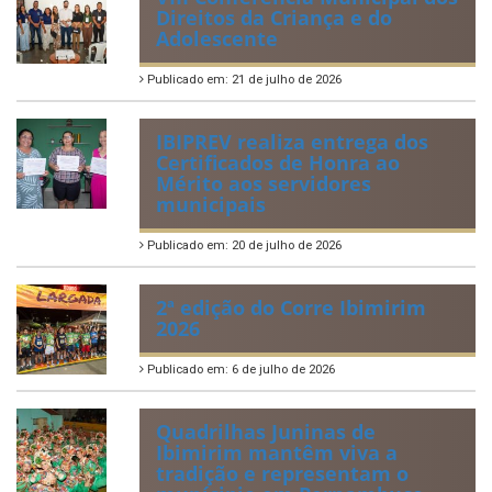
Direitos da Criança e do
Adolescente
Publicado em: 21 de julho de 2026
IBIPREV realiza entrega dos
Certificados de Honra ao
Mérito aos servidores
municipais
Publicado em: 20 de julho de 2026
2ª edição do Corre Ibimirim
2026
Publicado em: 6 de julho de 2026
Quadrilhas Juninas de
Ibimirim mantêm viva a
tradição e representam o