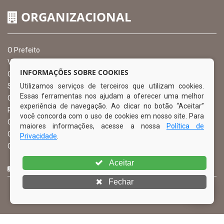
ORGANIZACIONAL
O Prefeito
Vice Prefeito
INFORMAÇÕES SOBRE COOKIES
Ouvidoria Municipal
Utilizamos serviços de terceiros que utilizam cookies.
Serviço de Informação ao Cidadão – SIC
Essas ferramentas nos ajudam a oferecer uma melhor
Chefe de Gabinete
experiência de navegação. Ao clicar no botão “Aceitar”
Procuradoria Geral
você concorda com o uso de cookies em nosso site. Para
Órgão de Controle Interno
maiores informações, acesse a nossa
Política de
Organograma
Privacidade
.
Comissão Permanente de Licitação – CPL
Aceitar
CURTA NOSSA FAN PAGE
Fechar