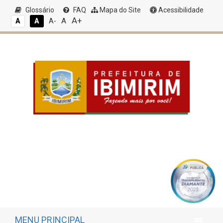
Glossário
FAQ
Mapa do Site
Acessibilidade
A+
A
A
A
A-
MENU PRINCIPAL