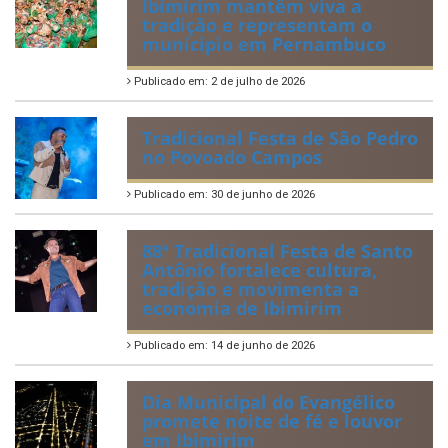
Ibimirim mantêm viva a
tradição e representam o
munícipio em Pernambuco
Publicado em: 2 de julho de 2026
Tradicional Festa de São Pedro
no Povoado Campos
Publicado em: 30 de junho de 2026
88ª Tradicional Festa de Santo
Antônio fortalece cultura,
tradição e movimenta a
economia de Ibimirim
Publicado em: 14 de junho de 2026
Dia Municipal do Evangélico
promete noite de fé e louvor
em Ibimirim