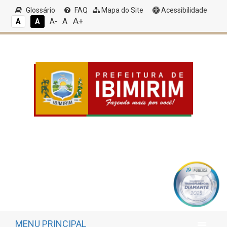
Glossário
FAQ
Mapa do Site
Acessibilidade
A+
A
A
A
A-
MENU PRINCIPAL