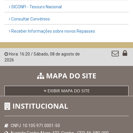
AMUPE
Governo de Pernambuco
Controladoria-Geral da União
Confederação Nacional de Municípios - CNM
QEdu
SICONFI - Tesouro Nacional
Consultar Convênios
Receber Informações sobre novos Repasses
Hora:
16:20
/
Sábado
,
08 de agosto de
2026
MAPA DO SITE