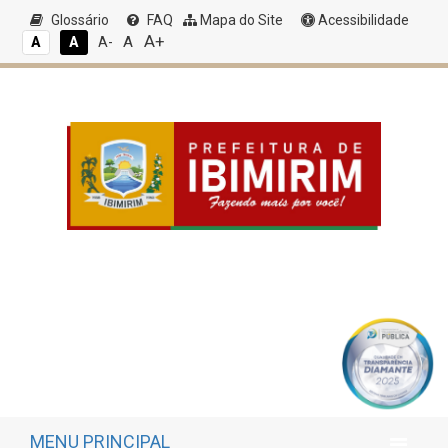
Glossário
FAQ
Mapa do Site
Acessibilidade
A+
A
A
A
A-
MENU PRINCIPAL