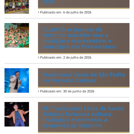
IBIPREV realiza entrega dos
Certificados de Honra ao
Mérito aos servidores
municipais
Publicado em: 20 de julho de 2026
2ª edição do Corre Ibimirim
2026
Publicado em: 6 de julho de 2026
Quadrilhas Juninas de
Ibimirim mantêm viva a
tradição e representam o
munícipio em Pernambuco
Publicado em: 2 de julho de 2026
Tradicional Festa de São Pedro