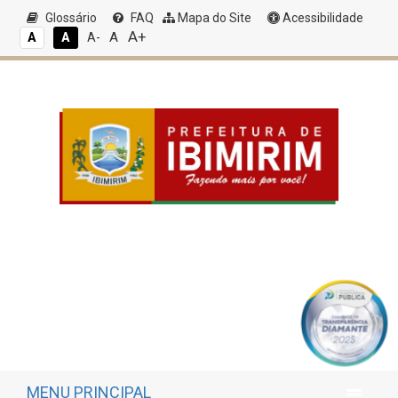
Glossário
FAQ
Mapa do Site
Acessibilidade
A+
A
A
A
A-
MENU PRINCIPAL