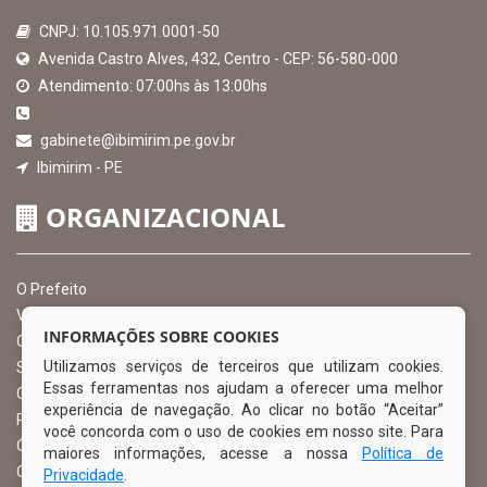
CNPJ: 10.105.971.0001-50
Avenida Castro Alves, 432, Centro - CEP: 56-580-000
Atendimento: 07:00hs às 13:00hs
gabinete@ibimirim.pe.gov.br
Ibimirim - PE
ORGANIZACIONAL
O Prefeito
Vice Prefeito
INFORMAÇÕES SOBRE COOKIES
Ouvidoria Municipal
Utilizamos serviços de terceiros que utilizam cookies.
Serviço de Informação ao Cidadão – SIC
Essas ferramentas nos ajudam a oferecer uma melhor
Chefe de Gabinete
experiência de navegação. Ao clicar no botão “Aceitar”
Procuradoria Geral
você concorda com o uso de cookies em nosso site. Para
Órgão de Controle Interno
maiores informações, acesse a nossa
Política de
Organograma
Privacidade
.