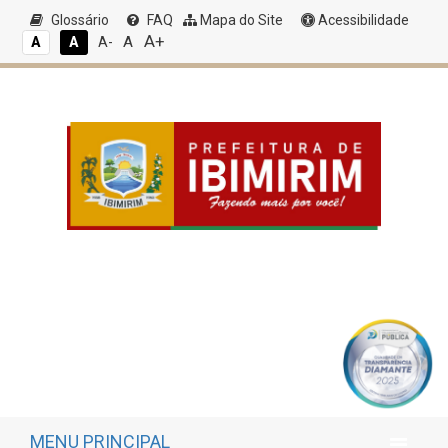
Glossário
FAQ
Mapa do Site
Acessibilidade
A+
A
A
A
A-
MENU PRINCIPAL