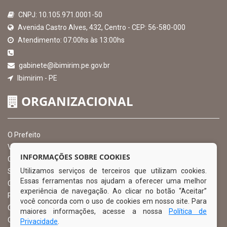
CNPJ: 10.105.971.0001-50
Avenida Castro Alves, 432, Centro - CEP: 56-580-000
Atendimento: 07:00hs às 13:00hs
gabinete@ibimirim.pe.gov.br
Ibimirim - PE
ORGANIZACIONAL
O Prefeito
Vice Prefeito
INFORMAÇÕES SOBRE COOKIES
Ouvidoria Municipal
Utilizamos serviços de terceiros que utilizam cookies.
Serviço de Informação ao Cidadão – SIC
Essas ferramentas nos ajudam a oferecer uma melhor
Chefe de Gabinete
experiência de navegação. Ao clicar no botão “Aceitar”
Procuradoria Geral
você concorda com o uso de cookies em nosso site. Para
Órgão de Controle Interno
maiores informações, acesse a nossa
Política de
Organograma
Privacidade
.