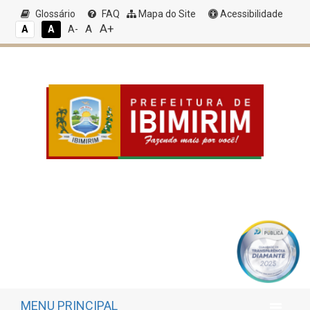
Glossário
FAQ
Mapa do Site
Acessibilidade
A+
A
A
A
A-
MENU PRINCIPAL