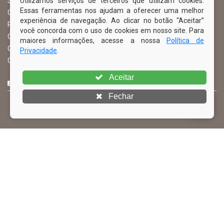
Utilizamos serviços de terceiros que utilizam cookies.
Serviço de Informação ao Cidadão – SIC
Essas ferramentas nos ajudam a oferecer uma melhor
Chefe de Gabinete
experiência de navegação. Ao clicar no botão “Aceitar”
Procuradoria Geral
você concorda com o uso de cookies em nosso site. Para
Órgão de Controle Interno
maiores informações, acesse a nossa
Política de
Organograma
Privacidade
.
Comissão Permanente de Licitação – CPL
Aceitar
CURTA NOSSA FAN PAGE
Fechar
© Copyright 2026 Prefeitura Municipal de Ibimirim | Todos os
direitos reservados