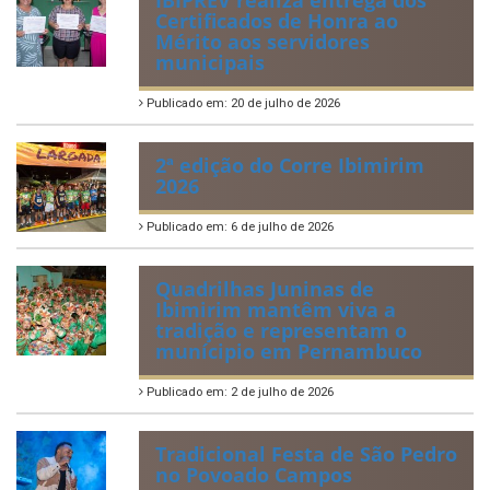
Certificados de Honra ao
Mérito aos servidores
municipais
Publicado em: 20 de julho de 2026
2ª edição do Corre Ibimirim
2026
Publicado em: 6 de julho de 2026
Quadrilhas Juninas de
Ibimirim mantêm viva a
tradição e representam o
munícipio em Pernambuco
Publicado em: 2 de julho de 2026
Tradicional Festa de São Pedro
no Povoado Campos