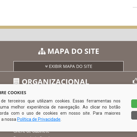
MAPA DO SITE
EXIBIR MAPA DO SITE
ORGANIZACIONAL
RE COOKIES
s de terceiros que utilizam cookies. Essas ferramentas nos
O Prefeito
uma melhor experiência de navegação. Ao clicar no botão
Vice Prefeito
0
ncorda com o uso de cookies em nosso site. Para maiores
Ouvidoria Municipal
e a nossa
Política de Privacidade
.
Serviço de Informação ao Cidadão – SIC
Chefe de Gabinete