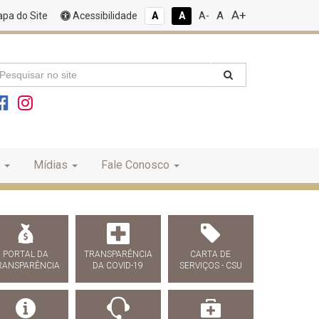
A+
A
pa do Site
Acessibilidade
A
A
A-
Mídias
Fale Conosco
PORTAL DA
TRANSPARÊNCIA
CARTA DE
RANSPARÊNCIA
DA COVID-19
SERVIÇOS - CSU