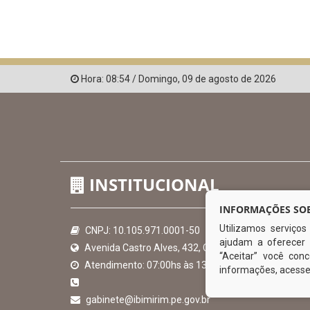
Hora:
08:54
/
Domingo
,
09 de agosto de 2026
INSTITUCIONAL
INFORMAÇÕES SOB
Utilizamos serviço
CNPJ: 10.105.971.0001-50
ajudam a oferecer 
Avenida Castro Alves, 432, Centro - CEP: 56-580-00
“Aceitar” você co
Atendimento: 07:00hs às 13:00hs
informações, acess
gabinete@ibimirim.pe.gov.br