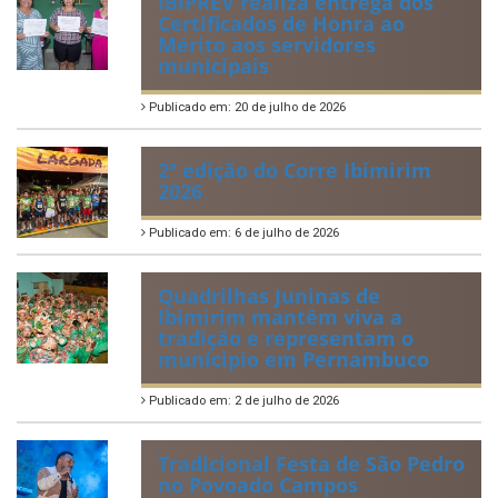
IBIPREV realiza entrega dos
Certificados de Honra ao
Mérito aos servidores
municipais
Publicado em: 20 de julho de 2026
2ª edição do Corre Ibimirim
2026
Publicado em: 6 de julho de 2026
Quadrilhas Juninas de
Ibimirim mantêm viva a
tradição e representam o
munícipio em Pernambuco
Publicado em: 2 de julho de 2026
Tradicional Festa de São Pedro
no Povoado Campos