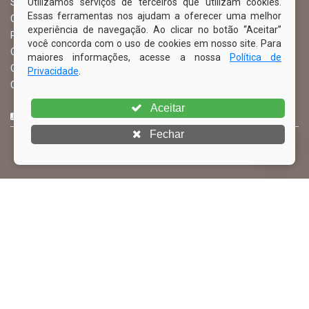
Utilizamos serviços de terceiros que utilizam cookies.
Serviço de Informação ao Cidadão – SIC
Essas ferramentas nos ajudam a oferecer uma melhor
Chefe de Gabinete
experiência de navegação. Ao clicar no botão “Aceitar”
Procuradoria Geral
você concorda com o uso de cookies em nosso site. Para
Órgão de Controle Interno
maiores informações, acesse a nossa
Política de
Organograma
Privacidade
.
Comissão Permanente de Licitação – CPL
Aceitar
CURTA NOSSA FAN PAGE
Fechar
© Copyright 2026 Prefeitura Municipal de Ibimirim | Todos os
direitos reservados