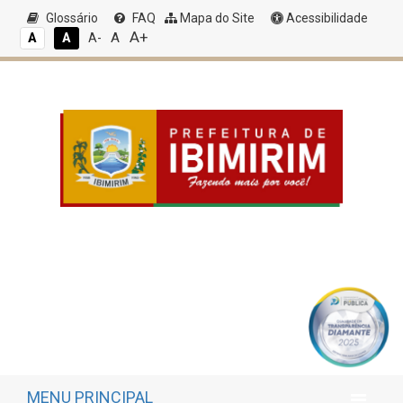
Glossário
FAQ
Mapa do Site
Acessibilidade
A+
A
A
A
A-
MENU PRINCIPAL