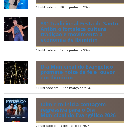
Publicado em: 30 de junho de 2026
88ª Tradicional Festa de Santo
Antônio fortalece cultura,
tradição e movimenta a
economia de Ibimirim
Publicado em: 14 de junho de 2026
Dia Municipal do Evangélico
promete noite de fé e louvor
em Ibimirim
Publicado em: 17 de março de 2026
Ibimirim inicia contagem
regressiva para o Dia
Municipal do Evangélico 2026
Publicado em: 9 de março de 2026