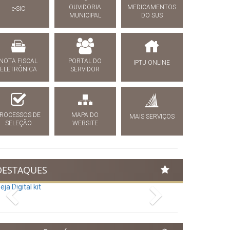
OUVIDORIA
MEDICAMENTOS
e-SIC
MUNICIPAL
DO SUS
NOTA FISCAL
PORTAL DO
IPTU ONLINE
ELETRÔNICA
SERVIDOR
ROCESSOS DE
MAPA DO
MAIS SERVIÇOS
SELEÇÃO
WEBSITE
DESTAQUES
Previous
Next