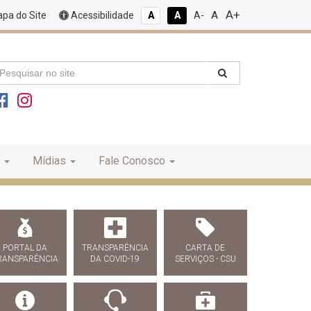
A+
A
pa do Site
Acessibilidade
A
A
A-
Mídias
Fale Conosco
PORTAL DA
TRANSPARÊNCIA
CARTA DE
RANSPARÊNCIA
DA COVID-19
SERVIÇOS - CSU