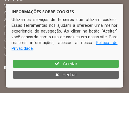
Vice Prefeito
INFORMAÇÕES SOBRE COOKIES
Ouvidoria Municipal
Utilizamos serviços de terceiros que utilizam cookies.
Serviço de Informação ao Cidadão – SIC
Essas ferramentas nos ajudam a oferecer uma melhor
Chefe de Gabinete
experiência de navegação. Ao clicar no botão “Aceitar”
Procuradoria Geral
você concorda com o uso de cookies em nosso site. Para
Órgão de Controle Interno
maiores informações, acesse a nossa
Política de
Organograma
Privacidade
.
Comissão Permanente de Licitação – CPL
Aceitar
CURTA NOSSA FAN PAGE
Fechar