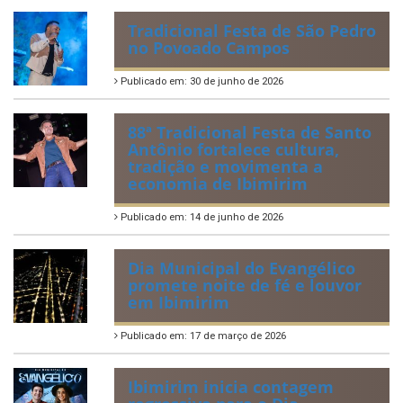
Tradicional Festa de São Pedro
no Povoado Campos
Publicado em: 30 de junho de 2026
88ª Tradicional Festa de Santo
Antônio fortalece cultura,
tradição e movimenta a
economia de Ibimirim
Publicado em: 14 de junho de 2026
Dia Municipal do Evangélico
promete noite de fé e louvor
em Ibimirim
Publicado em: 17 de março de 2026
Ibimirim inicia contagem