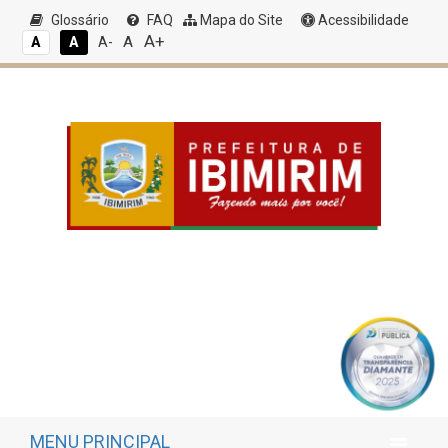
Glossário
FAQ
Mapa do Site
Acessibilidade
A+
A
A
A
A-
MENU PRINCIPAL