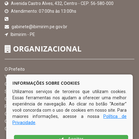
Avenida Castro Alves, 432, Centro - CEP: 56-580-000
Atendimento: 07:00hs às 13:00hs
gabinete@ibimirim.pe.gov.br
Ibimirim - PE
ORGANIZACIONAL
O Prefeito
Vice Prefeito
INFORMAÇÕES SOBRE COOKIES
Ouvidoria Municipal
Utilizamos serviços de terceiros que utilizam cookies.
Serviço de Informação ao Cidadão – SIC
Essas ferramentas nos ajudam a oferecer uma melhor
Chefe de Gabinete
experiência de navegação. Ao clicar no botão “Aceitar”
Procuradoria Geral
você concorda com o uso de cookies em nosso site. Para
Órgão de Controle Interno
maiores informações, acesse a nossa
Política de
Organograma
Privacidade
.
Comissão Permanente de Licitação – CPL