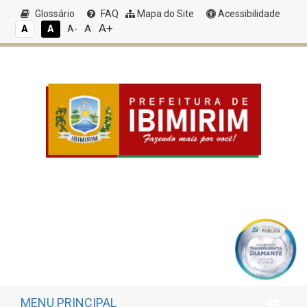
Glossário
FAQ
Mapa do Site
Acessibilidade
A+
A
A
A
A-
MENU PRINCIPAL