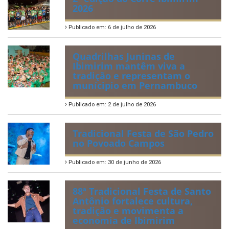
2026
Publicado em: 6 de julho de 2026
Quadrilhas Juninas de
Ibimirim mantêm viva a
tradição e representam o
munícipio em Pernambuco
Publicado em: 2 de julho de 2026
Tradicional Festa de São Pedro
no Povoado Campos
Publicado em: 30 de junho de 2026
88ª Tradicional Festa de Santo
Antônio fortalece cultura,
tradição e movimenta a
economia de Ibimirim