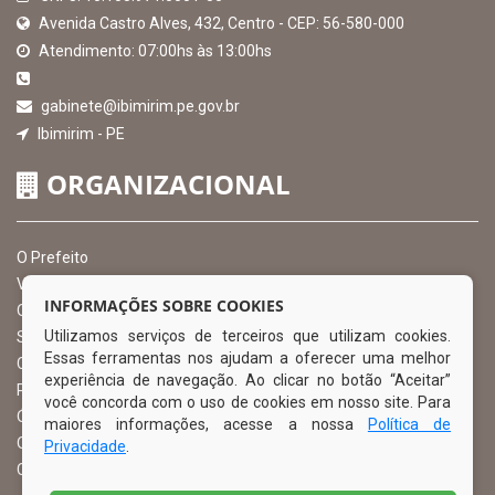
Avenida Castro Alves, 432, Centro - CEP: 56-580-000
Atendimento: 07:00hs às 13:00hs
gabinete@ibimirim.pe.gov.br
Ibimirim - PE
ORGANIZACIONAL
O Prefeito
Vice Prefeito
INFORMAÇÕES SOBRE COOKIES
Ouvidoria Municipal
Utilizamos serviços de terceiros que utilizam cookies.
Serviço de Informação ao Cidadão – SIC
Essas ferramentas nos ajudam a oferecer uma melhor
Chefe de Gabinete
experiência de navegação. Ao clicar no botão “Aceitar”
Procuradoria Geral
você concorda com o uso de cookies em nosso site. Para
Órgão de Controle Interno
maiores informações, acesse a nossa
Política de
Organograma
Privacidade
.
Comissão Permanente de Licitação – CPL