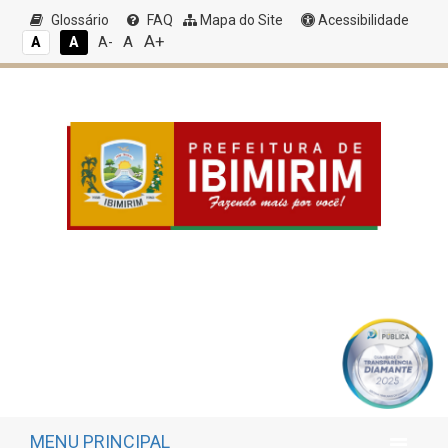
Glossário
FAQ
Mapa do Site
Acessibilidade
A+
A
A
A
A-
MENU PRINCIPAL