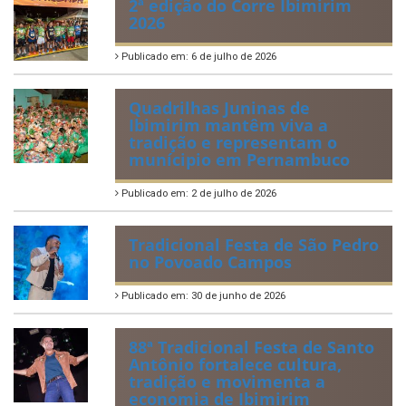
2ª edição do Corre Ibimirim
2026
Publicado em: 6 de julho de 2026
Quadrilhas Juninas de
Ibimirim mantêm viva a
tradição e representam o
munícipio em Pernambuco
Publicado em: 2 de julho de 2026
Tradicional Festa de São Pedro
no Povoado Campos
Publicado em: 30 de junho de 2026
88ª Tradicional Festa de Santo
Antônio fortalece cultura,
tradição e movimenta a
economia de Ibimirim