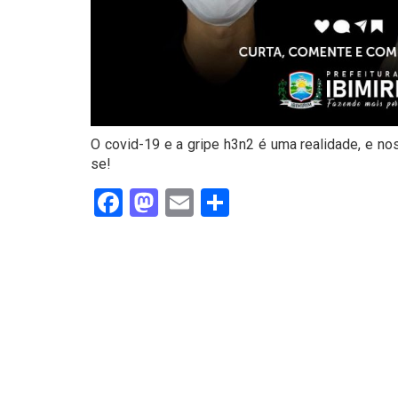
O covid-19 e a gripe h3n2 é uma realidade, e no
se!
Facebook
Mastodon
Email
Share