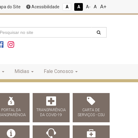
A+
A
pa do Site
Acessibilidade
A
A
A-
Mídias
Fale Conosco
PORTAL DA
TRANSPARÊNCIA
CARTA DE
RANSPARÊNCIA
DA COVID-19
SERVIÇOS - CSU