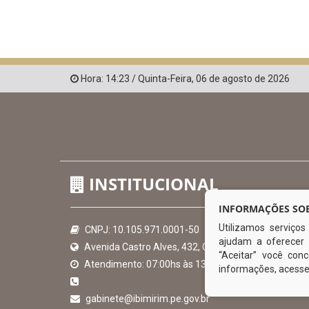
Hora:
14:23
/
Quinta-Feira
,
06 de agosto de 2026
INSTITUCIONAL
INFORMAÇÕES SOB
Utilizamos serviço
CNPJ: 10.105.971.0001-50
ajudam a oferecer 
Avenida Castro Alves, 432, Centro - CEP: 56-580-00
“Aceitar” você co
Atendimento: 07:00hs às 13:00hs
informações, acess
gabinete@ibimirim.pe.gov.br