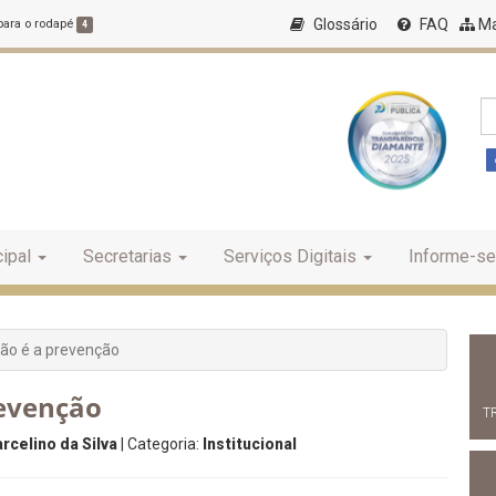
Glossário
FAQ
Ma
 para o rodapé
4
ipal
Secretarias
Serviços Digitais
Informe-se
ão é a prevenção
revenção
T
rcelino da Silva
| Categoria:
Institucional