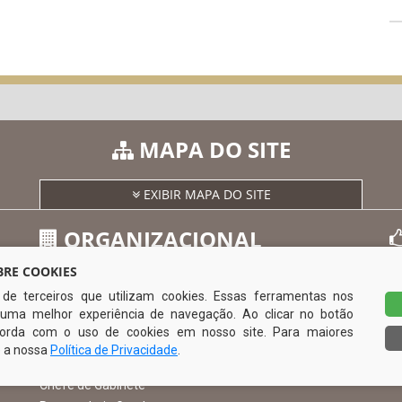
MAPA DO SITE
EXIBIR MAPA DO SITE
ORGANIZACIONAL
RE COOKIES
s de terceiros que utilizam cookies. Essas ferramentas nos
O Prefeito
uma melhor experiência de navegação. Ao clicar no botão
Vice Prefeito
0
ncorda com o uso de cookies em nosso site. Para maiores
Ouvidoria Municipal
e a nossa
Política de Privacidade
.
Serviço de Informação ao Cidadão – SIC
Chefe de Gabinete