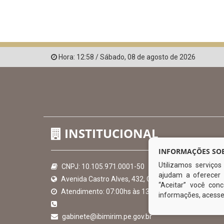
Hora:
12:58
/
Sábado
,
08 de agosto de 2026
INSTITUCIONAL
INFORMAÇÕES SOB
Utilizamos serviço
CNPJ: 10.105.971.0001-50
ajudam a oferecer 
Avenida Castro Alves, 432, Centro - CEP: 56-580-00
“Aceitar” você co
Atendimento: 07:00hs às 13:00hs
informações, acess
gabinete@ibimirim.pe.gov.br