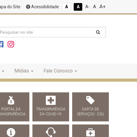
A+
A
pa do Site
Acessibilidade
A
A
A-
Mídias
Fale Conosco
PORTAL DA
TRANSPARÊNCIA
CARTA DE
RANSPARÊNCIA
DA COVID-19
SERVIÇOS - CSU