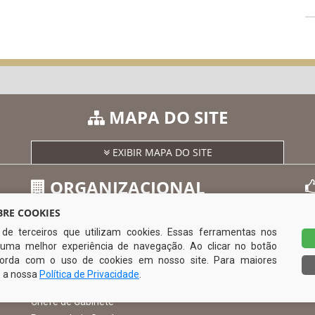
MAPA DO SITE
EXIBIR MAPA DO SITE
ORGANIZACIONAL
RE COOKIES
s de terceiros que utilizam cookies. Essas ferramentas nos
O Prefeito
uma melhor experiência de navegação. Ao clicar no botão
Vice Prefeito
0
ncorda com o uso de cookies em nosso site. Para maiores
Ouvidoria Municipal
e a nossa
Política de Privacidade
.
Serviço de Informação ao Cidadão – SIC
Chefe de Gabinete