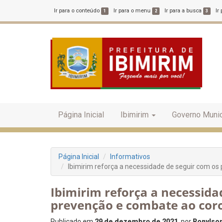
Ir para o conteúdo
Ir para o menu
Ir para a busca
Ir
1
2
3
Página Inicial
Ibimirim
Governo Munic
Página Inicial
Informativos
Ibimirim reforça a necessidade de seguir com os
Ibimirim reforça a necessida
prevenção e combate ao cor
Publicado em
29 de dezembro de 2021
, por
Ronylson