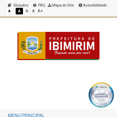
Glossário
FAQ
Mapa do Site
Acessibilidade
A+
A
A
A
A-
MENU PRINCIPAL