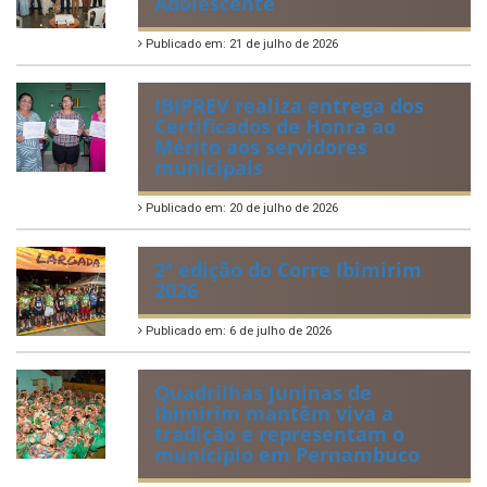
Adolescente
Publicado em: 21 de julho de 2026
IBIPREV realiza entrega dos
Certificados de Honra ao
Mérito aos servidores
municipais
Publicado em: 20 de julho de 2026
2ª edição do Corre Ibimirim
2026
Publicado em: 6 de julho de 2026
Quadrilhas Juninas de
Ibimirim mantêm viva a
tradição e representam o
munícipio em Pernambuco