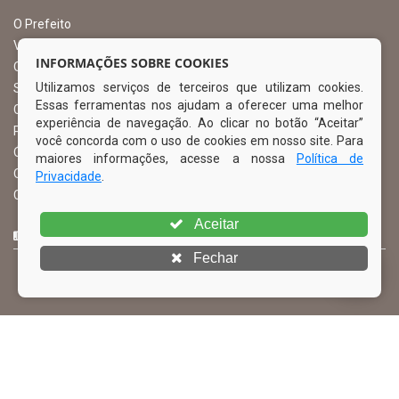
O Prefeito
Vice Prefeito
INFORMAÇÕES SOBRE COOKIES
Ouvidoria Municipal
Utilizamos serviços de terceiros que utilizam cookies.
Serviço de Informação ao Cidadão – SIC
Essas ferramentas nos ajudam a oferecer uma melhor
Chefe de Gabinete
experiência de navegação. Ao clicar no botão “Aceitar”
Procuradoria Geral
você concorda com o uso de cookies em nosso site. Para
Órgão de Controle Interno
maiores informações, acesse a nossa
Política de
Organograma
Privacidade
.
Comissão Permanente de Licitação – CPL
Aceitar
CURTA NOSSA FAN PAGE
Fechar