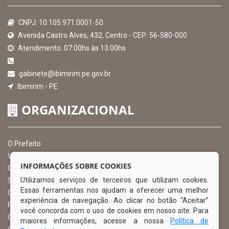
CNPJ: 10.105.971.0001-50
Avenida Castro Alves, 432, Centro - CEP: 56-580-000
Atendimento: 07:00hs às 13:00hs
gabinete@ibimirim.pe.gov.br
Ibimirim - PE
ORGANIZACIONAL
O Prefeito
Vice Prefeito
INFORMAÇÕES SOBRE COOKIES
Ouvidoria Municipal
Utilizamos serviços de terceiros que utilizam cookies.
Serviço de Informação ao Cidadão – SIC
Essas ferramentas nos ajudam a oferecer uma melhor
Chefe de Gabinete
experiência de navegação. Ao clicar no botão “Aceitar”
Procuradoria Geral
você concorda com o uso de cookies em nosso site. Para
Órgão de Controle Interno
maiores informações, acesse a nossa
Política de