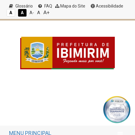
Glossário
FAQ
Mapa do Site
Acessibilidade
A+
A
A
A
A-
MENU PRINCIPAL