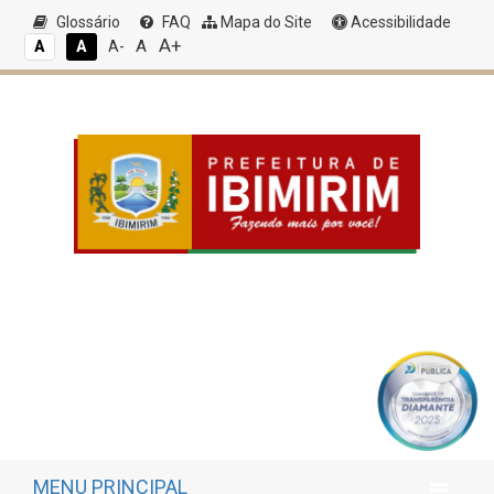
Glossário
FAQ
Mapa do Site
Acessibilidade
A+
A
A
A
A-
MENU PRINCIPAL