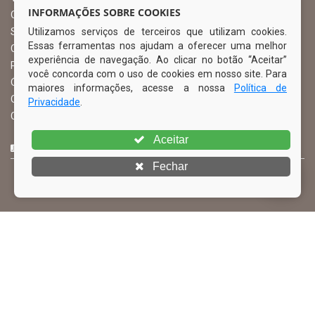
INFORMAÇÕES SOBRE COOKIES
Ouvidoria Municipal
Utilizamos serviços de terceiros que utilizam cookies.
Serviço de Informação ao Cidadão – SIC
Essas ferramentas nos ajudam a oferecer uma melhor
Chefe de Gabinete
experiência de navegação. Ao clicar no botão “Aceitar”
Procuradoria Geral
você concorda com o uso de cookies em nosso site. Para
Órgão de Controle Interno
maiores informações, acesse a nossa
Política de
Organograma
Privacidade
.
Comissão Permanente de Licitação – CPL
Aceitar
CURTA NOSSA FAN PAGE
Fechar
© Copyright 2026 Prefeitura Municipal de Ibimirim | Todos os