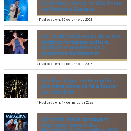
Tradicional Festa de São Pedro
no Povoado Campos
Publicado em: 30 de junho de 2026
88ª Tradicional Festa de Santo
Antônio fortalece cultura,
tradição e movimenta a
economia de Ibimirim
Publicado em: 14 de junho de 2026
Dia Municipal do Evangélico
promete noite de fé e louvor
em Ibimirim
Publicado em: 17 de março de 2026
Ibimirim inicia contagem
regressiva para o Dia
Municipal do Evangélico 2026