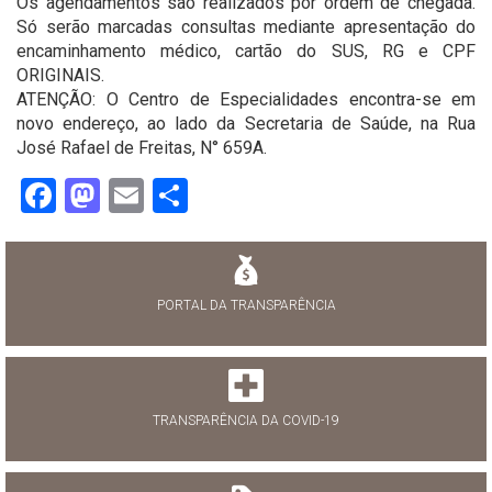
Os agendamentos são realizados por ordem de chegada.
Só serão marcadas consultas mediante apresentação do
encaminhamento médico, cartão do SUS, RG e CPF
ORIGINAIS.
ATENÇÃO: O Centro de Especialidades encontra-se em
novo endereço, ao lado da Secretaria de Saúde, na Rua
José Rafael de Freitas, N° 659A.
Facebook
Mastodon
Email
Share
PORTAL DA TRANSPARÊNCIA
TRANSPARÊNCIA DA COVID-19