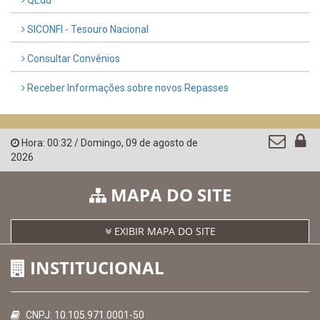
AMUPE
Governo de Pernambuco
Controladoria-Geral da União
Confederação Nacional de Municípios - CNM
QEdu
SICONFI - Tesouro Nacional
Consultar Convênios
Receber Informações sobre novos Repasses
Hora:
00:32
/
Domingo
,
09 de agosto de
2026