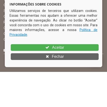
INFORMAÇÕES SOBRE COOKIES
Ouvidoria Municipal
Utilizamos serviços de terceiros que utilizam cookies.
Serviço de Informação ao Cidadão – SIC
Essas ferramentas nos ajudam a oferecer uma melhor
Chefe de Gabinete
experiência de navegação. Ao clicar no botão “Aceitar”
Procuradoria Geral
você concorda com o uso de cookies em nosso site. Para
Órgão de Controle Interno
maiores informações, acesse a nossa
Política de
Organograma
Privacidade
.
Comissão Permanente de Licitação – CPL
Aceitar
CURTA NOSSA FAN PAGE
Fechar
© Copyright 2026 Prefeitura Municipal de Ibimirim | Todos os