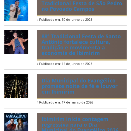
Tradicional Festa de São Pedro
no Povoado Campos
Publicado em: 30 de junho de 2026
88ª Tradicional Festa de Santo
Antônio fortalece cultura,
tradição e movimenta a
economia de Ibimirim
Publicado em: 14 de junho de 2026
Dia Municipal do Evangélico
promete noite de fé e louvor
em Ibimirim
Publicado em: 17 de março de 2026
Ibimirim inicia contagem
regressiva para o Dia
Municipal do Evangélico 2026