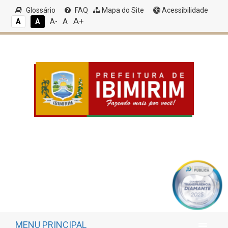
Glossário
FAQ
Mapa do Site
Acessibilidade
A+
A
A
A
A-
MENU PRINCIPAL