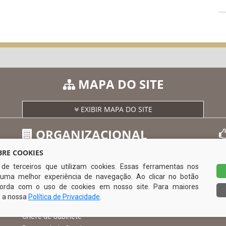
MAPA DO SITE
EXIBIR MAPA DO SITE
ORGANIZACIONAL
RE COOKIES
s de terceiros que utilizam cookies. Essas ferramentas nos
O Prefeito
uma melhor experiência de navegação. Ao clicar no botão
Vice Prefeito
0
ncorda com o uso de cookies em nosso site. Para maiores
Ouvidoria Municipal
e a nossa
Política de Privacidade
.
Serviço de Informação ao Cidadão – SIC
Chefe de Gabinete