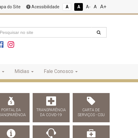
A+
A
pa do Site
Acessibilidade
A
A
A-
Mídias
Fale Conosco
PORTAL DA
TRANSPARÊNCIA
CARTA DE
RANSPARÊNCIA
DA COVID-19
SERVIÇOS - CSU