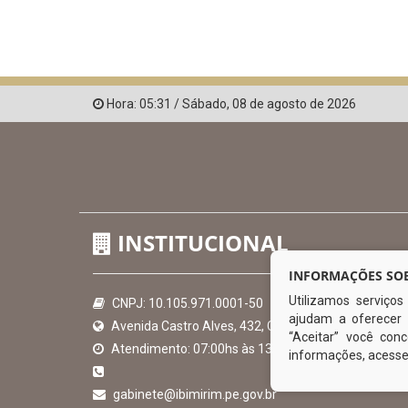
Hora:
05:31
/
Sábado
,
08 de agosto de 2026
INSTITUCIONAL
INFORMAÇÕES SOB
Utilizamos serviço
CNPJ: 10.105.971.0001-50
ajudam a oferecer 
Avenida Castro Alves, 432, Centro - CEP: 56-580-00
“Aceitar” você co
Atendimento: 07:00hs às 13:00hs
informações, acess
gabinete@ibimirim.pe.gov.br