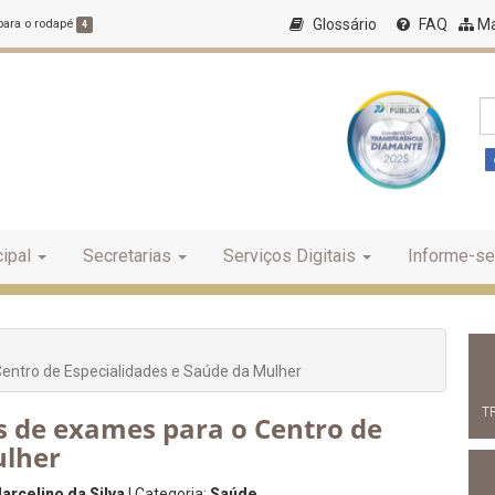
Glossário
FAQ
Ma
 para o rodapé
4
ipal
Secretarias
Serviços Digitais
Informe-se
entro de Especialidades e Saúde da Mulher
T
 de exames para o Centro de
ulher
arcelino da Silva
| Categoria:
Saúde