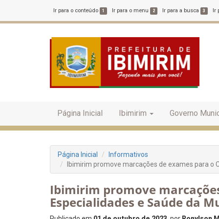
Ir para o conteúdo
Ir para o menu
Ir para a busca
Ir
1
2
3
Página Inicial
Ibimirim
Governo Munic
Página Inicial
Informativos
Ibimirim promove marcações de exames para o C
Ibimirim promove marcações
Especialidades e Saúde da M
Publicado em
01 de outubro de 2023
, por
Ronylson M