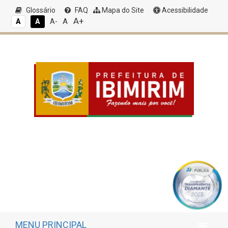
Glossário
FAQ
Mapa do Site
Acessibilidade
A+
A
A
A
A-
MENU PRINCIPAL