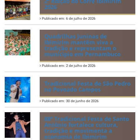
IBIPREV realiza entrega dos
Certificados de Honra ao
Mérito aos servidores
municipais
Publicado em: 20 de julho de 2026
2ª edição do Corre Ibimirim
2026
Publicado em: 6 de julho de 2026
Quadrilhas Juninas de
Ibimirim mantêm viva a
tradição e representam o
munícipio em Pernambuco
Publicado em: 2 de julho de 2026