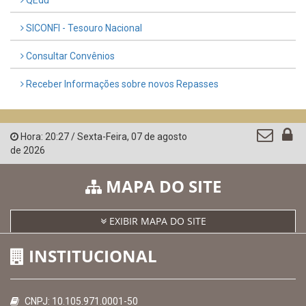
AMUPE
Governo de Pernambuco
Controladoria-Geral da União
Confederação Nacional de Municípios - CNM
QEdu
SICONFI - Tesouro Nacional
Consultar Convênios
Receber Informações sobre novos Repasses
Hora:
20:27
/
Sexta-Feira
,
07 de agosto
de 2026