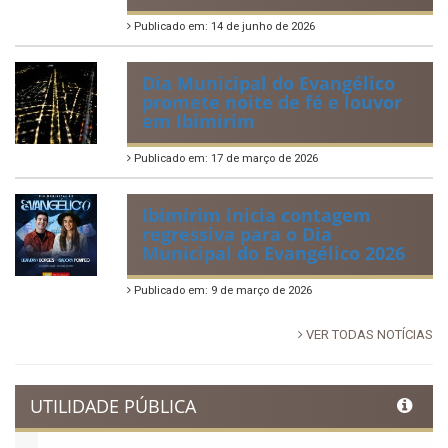
Tradicional Festa de São Pedro
no Povoado Campos
Publicado em: 30 de junho de 2026
88ª Tradicional Festa de Santo
Antônio fortalece cultura,
tradição e movimenta a
economia de Ibimirim
Publicado em: 14 de junho de 2026
Dia Municipal do Evangélico
promete noite de fé e louvor
em Ibimirim
Publicado em: 17 de março de 2026
Ibimirim inicia contagem
regressiva para o Dia
Municipal do Evangélico 2026