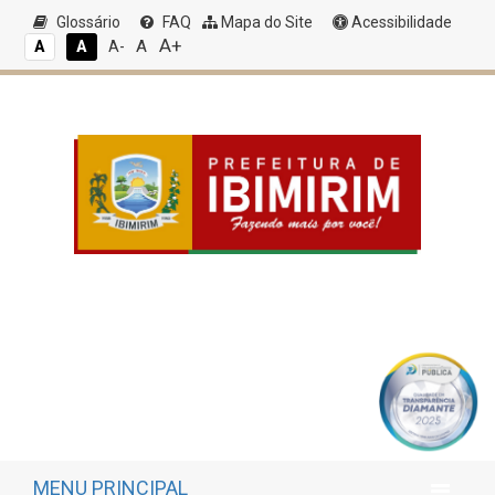
Glossário
FAQ
Mapa do Site
Acessibilidade
A+
A
A
A
A-
MENU PRINCIPAL