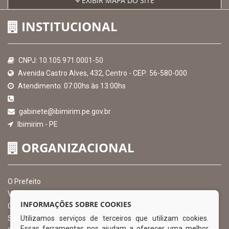
EXIBIR MAPA DO SITE
INSTITUCIONAL
CNPJ: 10.105.971.0001-50
Avenida Castro Alves, 432, Centro - CEP: 56-580-000
Atendimento: 07:00hs às 13:00hs
gabinete@ibimirim.pe.gov.br
Ibimirim - PE
ORGANIZACIONAL
O Prefeito
Vice Prefeito
INFORMAÇÕES SOBRE COOKIES
Ouvidoria Municipal
Utilizamos serviços de terceiros que utilizam cookies.
Serviço de Informação ao Cidadão – SIC
Essas ferramentas nos ajudam a oferecer uma melhor