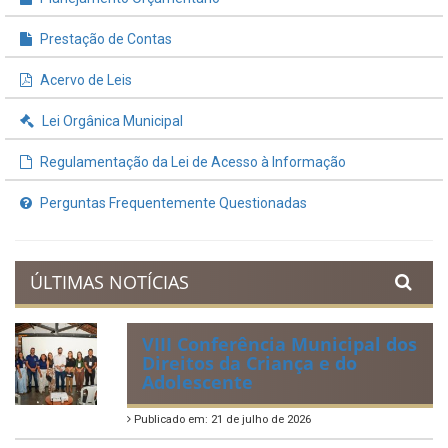
INFORMAÇÕES ÚTEIS
Processos de Licitação
Contratos e Termos Aditivos
Demonstrativos Fiscais
Planejamento Orçamentário
Prestação de Contas
Acervo de Leis
Lei Orgânica Municipal
Regulamentação da Lei de Acesso à Informação
Perguntas Frequentemente Questionadas