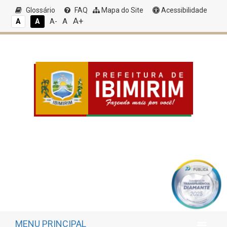
Glossário
FAQ
Mapa do Site
Acessibilidade
A+
A
A
A
A-
MENU PRINCIPAL