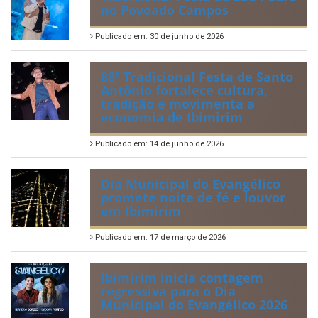
Quadrilhas Juninas de
Ibimirim mantêm viva a
tradição e representam o
munícipio em Pernambuco
Publicado em: 2 de julho de 2026
Tradicional Festa de São Pedro
no Povoado Campos
Publicado em: 30 de junho de 2026
88ª Tradicional Festa de Santo
Antônio fortalece cultura,
tradição e movimenta a
economia de Ibimirim
Publicado em: 14 de junho de 2026