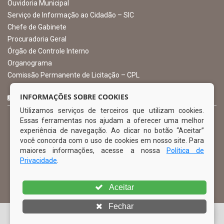
gabinete@ibimirim.pe.gov.br
Ibimirim - PE
ORGANIZACIONAL
O Prefeito
Vice Prefeito
INFORMAÇÕES SOBRE COOKIES
Ouvidoria Municipal
Utilizamos serviços de terceiros que utilizam cookies.
Serviço de Informação ao Cidadão – SIC
Essas ferramentas nos ajudam a oferecer uma melhor
Chefe de Gabinete
experiência de navegação. Ao clicar no botão “Aceitar”
Procuradoria Geral
você concorda com o uso de cookies em nosso site. Para
Órgão de Controle Interno
maiores informações, acesse a nossa
Política de
Organograma
Privacidade
.
Comissão Permanente de Licitação – CPL
Aceitar
CURTA NOSSA FAN PAGE
Fechar