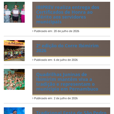
ÚLTIMAS NOTÍCIAS
VIII Conferência Municipal dos
Direitos da Criança e do
Adolescente
Publicado em: 21 de julho de 2026
IBIPREV realiza entrega dos
Certificados de Honra ao
Mérito aos servidores
municipais
Publicado em: 20 de julho de 2026
2ª edição do Corre Ibimirim
2026
Publicado em: 6 de julho de 2026