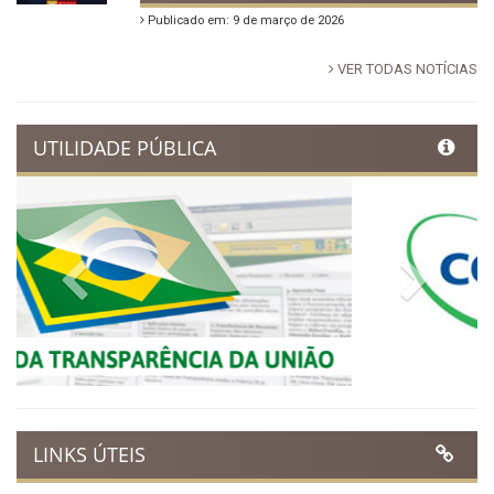
Dia Municipal do Evangélico
promete noite de fé e louvor
em Ibimirim
Publicado em: 17 de março de 2026
Ibimirim inicia contagem
regressiva para o Dia
Municipal do Evangélico 2026
Publicado em: 9 de março de 2026
VER TODAS NOTÍCIAS
UTILIDADE PÚBLICA
Previous
Next