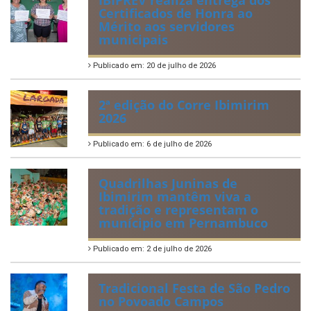
Certificados de Honra ao
Mérito aos servidores
municipais
Publicado em: 20 de julho de 2026
2ª edição do Corre Ibimirim
2026
Publicado em: 6 de julho de 2026
Quadrilhas Juninas de
Ibimirim mantêm viva a
tradição e representam o
munícipio em Pernambuco
Publicado em: 2 de julho de 2026
Tradicional Festa de São Pedro
no Povoado Campos