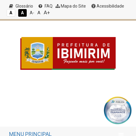
Glossário
FAQ
Mapa do Site
Acessibilidade
A+
A
A
A
A-
MENU PRINCIPAL