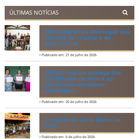
Acervo de Leis
Lei Orgânica Municipal
Regulamentação da Lei de Acesso à Informação
Perguntas Frequentemente Questionadas
ÚLTIMAS NOTÍCIAS
VIII Conferência Municipal dos
Direitos da Criança e do
Adolescente
Publicado em: 21 de julho de 2026
IBIPREV realiza entrega dos
Certificados de Honra ao