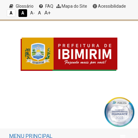
Glossário
FAQ
Mapa do Site
Acessibilidade
A+
A
A
A
A-
MENU PRINCIPAL