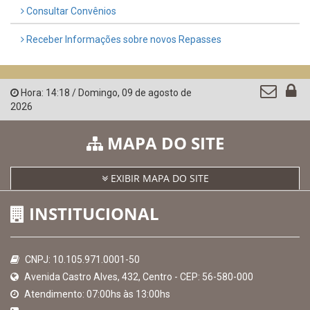
Governo de Pernambuco
Controladoria-Geral da União
Confederação Nacional de Municípios - CNM
QEdu
SICONFI - Tesouro Nacional
Consultar Convênios
Receber Informações sobre novos Repasses
Hora:
14:18
/
Domingo
,
09 de agosto de
2026
MAPA DO SITE