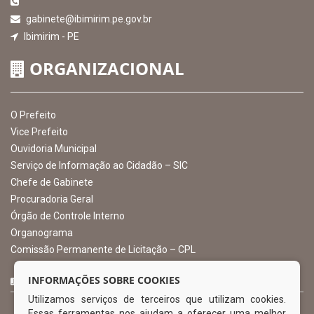
EXIBIR MAPA DO SITE
INSTITUCIONAL
CNPJ: 10.105.971.0001-50
Avenida Castro Alves, 432, Centro - CEP: 56-580-000
Atendimento: 07:00hs às 13:00hs
gabinete@ibimirim.pe.gov.br
Ibimirim - PE
ORGANIZACIONAL
O Prefeito
Vice Prefeito
INFORMAÇÕES SOBRE COOKIES
Ouvidoria Municipal
Utilizamos serviços de terceiros que utilizam cookies.
Serviço de Informação ao Cidadão – SIC
Essas ferramentas nos ajudam a oferecer uma melhor