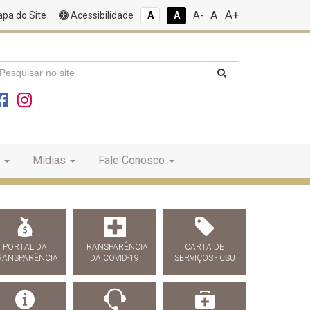
A+
A
pa do Site
Acessibilidade
A
A
A-
Mídias
Fale Conosco
PORTAL DA
TRANSPARÊNCIA
CARTA DE
RANSPARÊNCIA
DA COVID-19
SERVIÇOS - CSU