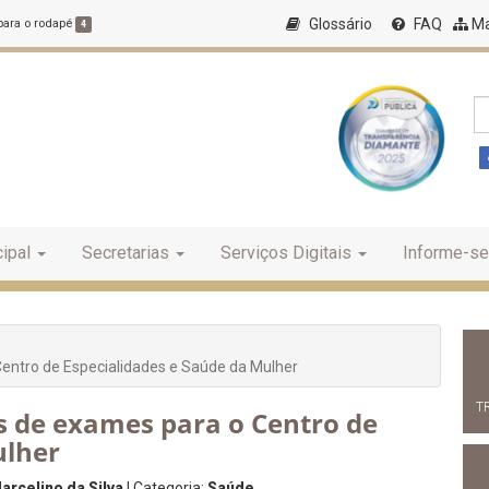
Glossário
FAQ
Ma
 para o rodapé
4
ipal
Secretarias
Serviços Digitais
Informe-se
entro de Especialidades e Saúde da Mulher
T
 de exames para o Centro de
ulher
arcelino da Silva
| Categoria:
Saúde