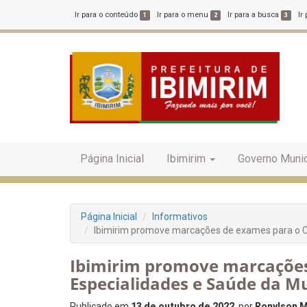
Ir para o conteúdo
Ir para o menu
Ir para a busca
Ir
1
2
3
Página Inicial
Ibimirim
Governo Munic
Página Inicial
Informativos
Ibimirim promove marcações de exames para o C
Ibimirim promove marcações
Especialidades e Saúde da M
Publicado em
13 de outubro de 2022
, por
Ronylson M