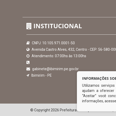
Hora:
08:45
/
Sexta-Feira
,
07 de agosto de 2026
INSTITUCIONAL
INFORMAÇÕES SOB
Utilizamos serviço
CNPJ: 10.105.971.0001-50
ajudam a oferecer 
Avenida Castro Alves, 432, Centro - CEP: 56-580-00
“Aceitar” você co
Atendimento: 07:00hs às 13:00hs
informações, acess
gabinete@ibimirim.pe.gov.br