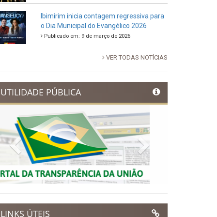
88ª Tradicional Festa de Santo Antônio
fortalece cultura, tradição e movimenta a
economia de Ibimirim
Publicado em: 14 de junho de 2026
Dia Municipal do Evangélico promete
noite de fé e louvor em Ibimirim
Publicado em: 17 de março de 2026
Ibimirim inicia contagem regressiva para
o Dia Municipal do Evangélico 2026
Publicado em: 9 de março de 2026
VER TODAS NOTÍCIAS
UTILIDADE PÚBLICA