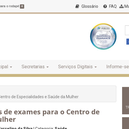
Glossário
FAQ
Ma
 para o rodapé
4
ipal
Secretarias
Serviços Digitais
Informe-se
entro de Especialidades e Saúde da Mulher
T
 de exames para o Centro de
ulher
arcelino da Silva
| Categoria:
Saúde