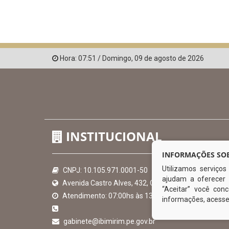
Hora:
07:51
/
Domingo
,
09 de agosto de 2026
INSTITUCIONAL
INFORMAÇÕES SOB
Utilizamos serviço
CNPJ: 10.105.971.0001-50
ajudam a oferecer 
Avenida Castro Alves, 432, Centro - CEP: 56-580-00
“Aceitar” você co
Atendimento: 07:00hs às 13:00hs
informações, acess
gabinete@ibimirim.pe.gov.br