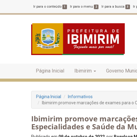
Ir para o conteúdo
Ir para o menu
Ir para a busca
Ir
1
2
3
Página Inicial
Ibimirim
Governo Munic
Página Inicial
Informativos
Ibimirim promove marcações de exames para o C
Ibimirim promove marcações
Especialidades e Saúde da M
Publicado em
09 de outubro de 2022
, por
Ronylson M