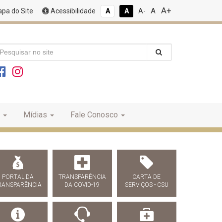
A+
A
pa do Site
Acessibilidade
A
A
A-
Mídias
Fale Conosco
PORTAL DA
TRANSPARÊNCIA
CARTA DE
RANSPARÊNCIA
DA COVID-19
SERVIÇOS - CSU