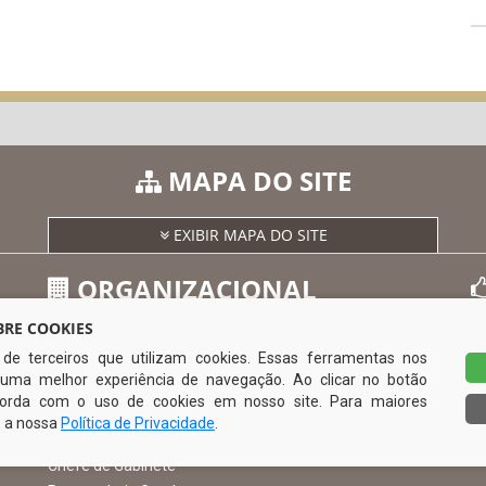
MAPA DO SITE
EXIBIR MAPA DO SITE
ORGANIZACIONAL
RE COOKIES
s de terceiros que utilizam cookies. Essas ferramentas nos
O Prefeito
uma melhor experiência de navegação. Ao clicar no botão
Vice Prefeito
0
ncorda com o uso de cookies em nosso site. Para maiores
Ouvidoria Municipal
e a nossa
Política de Privacidade
.
Serviço de Informação ao Cidadão – SIC
Chefe de Gabinete